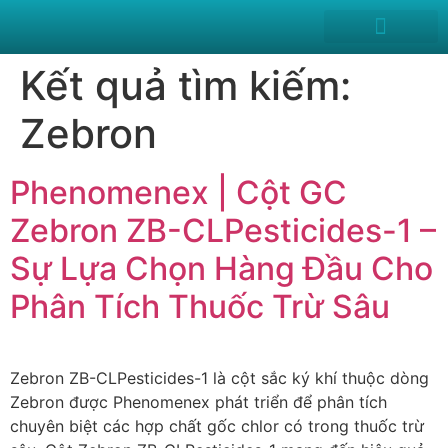
News and Events
Kết quả tìm kiếm:
Zebron
Phenomenex | Cột GC
Zebron ZB-CLPesticides-1 –
Sự Lựa Chọn Hàng Đầu Cho
Phân Tích Thuốc Trừ Sâu
Zebron ZB-CLPesticides-1 là cột sắc ký khí thuộc dòng
Zebron được Phenomenex phát triển để phân tích
chuyên biệt các hợp chất gốc chlor có trong thuốc trừ