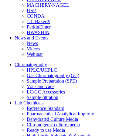
MACHERY-NAGEL
USP
CONDA
J.T. Baker®
PerkinElmer
HWASHIN
News and Events
News
Videos
Webinar
Chromatography
HPLC/UHPLC
Gas Chromatography (GC)
Sample Preparation (SPE)
Vials and caps
LC/GC Accessories
Sample filtration
Lab Chemicals
Reference Standard
Pharmaceutical Analytical Impurity
Dehydrated Culture Media
Chromogenic culture media
Ready to use Media
High-Purity Solvents & Reagents