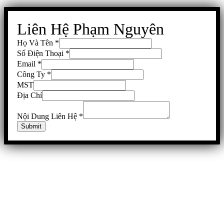
Liên Hệ Phạm Nguyên
Họ Và Tên
*
Số Điện Thoại
*
Email
*
Công Ty
*
MST
Địa Chỉ
Nội Dung Liên Hệ
*
Submit