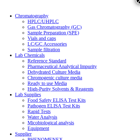
Chromatography
HPLC/UHPLC
Gas Chromatography (GC)
Sample Preparation (SPE)
Vials and caps
LC/GC Accessories
Sample filtration
Lab Chemicals
Reference Standard
Pharmaceutical Analytical Impurity
Dehydrated Culture Media
Chromogenic culture media
Ready to use Media
High-Purity Solvents & Reagents
Lab Supplies
Food Safety ELISA Test Kits
Pathogen ELISA Test Kits
Rapid Tests
Water Analysis
Micobiological analysis
Equipment
Supplier
PHENOMENEX