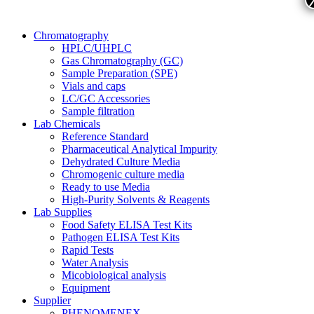
Chromatography
HPLC/UHPLC
Gas Chromatography (GC)
Sample Preparation (SPE)
Vials and caps
LC/GC Accessories
Sample filtration
Lab Chemicals
Reference Standard
Pharmaceutical Analytical Impurity
Dehydrated Culture Media
Chromogenic culture media
Ready to use Media
High-Purity Solvents & Reagents
Lab Supplies
Food Safety ELISA Test Kits
Pathogen ELISA Test Kits
Rapid Tests
Water Analysis
Micobiological analysis
Equipment
Supplier
PHENOMENEX