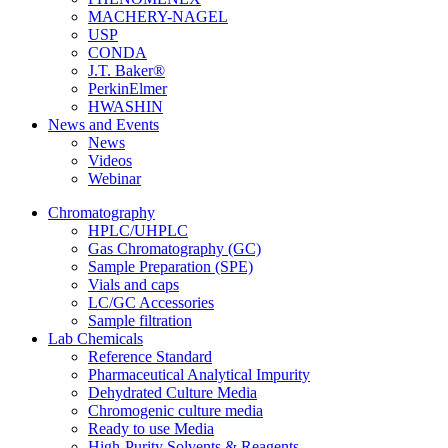
MACHERY-NAGEL
USP
CONDA
J.T. Baker®
PerkinElmer
HWASHIN
News and Events
News
Videos
Webinar
Chromatography
HPLC/UHPLC
Gas Chromatography (GC)
Sample Preparation (SPE)
Vials and caps
LC/GC Accessories
Sample filtration
Lab Chemicals
Reference Standard
Pharmaceutical Analytical Impurity
Dehydrated Culture Media
Chromogenic culture media
Ready to use Media
High-Purity Solvents & Reagents