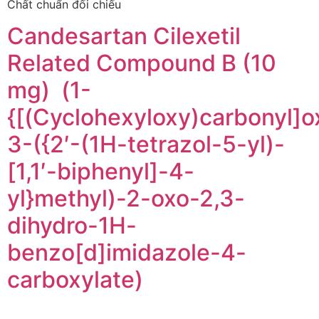
Chất chuẩn đối chiếu
Candesartan Cilexetil
Related Compound B (10
mg) (1-
{[(Cyclohexyloxy)carbonyl]o
3-({2′-(1H-tetrazol-5-yl)-
[1,1′-biphenyl]-4-
yl}methyl)-2-oxo-2,3-
dihydro-1H-
benzo[d]imidazole-4-
carboxylate)