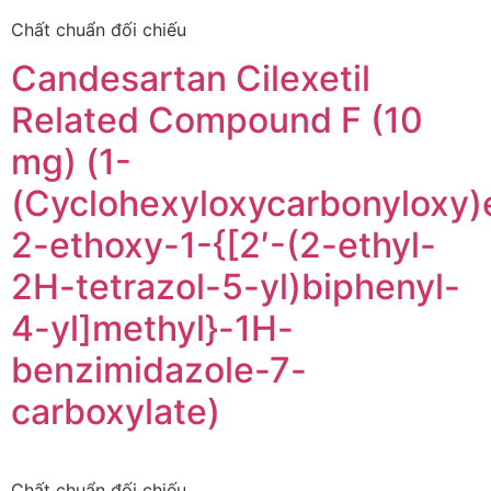
Chất chuẩn đối chiếu
Candesartan Cilexetil
Related Compound F (10
mg) (1-
(Cyclohexyloxycarbonyloxy)
2-ethoxy-1-{[2′-(2-ethyl-
2H-tetrazol-5-yl)biphenyl-
4-yl]methyl}-1H-
benzimidazole-7-
carboxylate)
Chất chuẩn đối chiếu