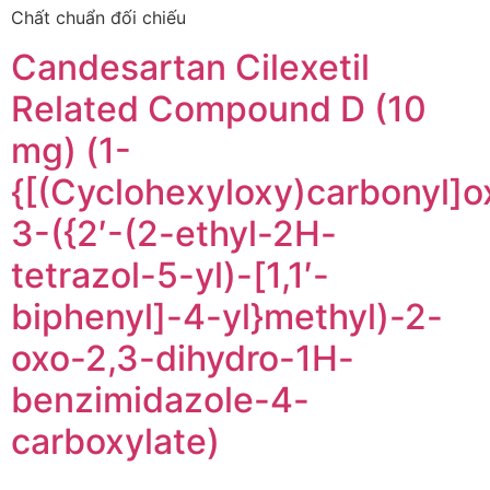
Chất chuẩn đối chiếu
Candesartan Cilexetil
Related Compound D (10
mg) (1-
{[(Cyclohexyloxy)carbonyl]o
3-({2′-(2-ethyl-2H-
tetrazol-5-yl)-[1,1′-
biphenyl]-4-yl}methyl)-2-
oxo-2,3-dihydro-1H-
benzimidazole-4-
carboxylate)