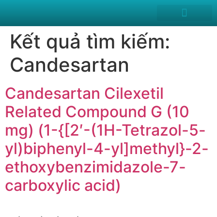
News and Events
Kết quả tìm kiếm:
Candesartan
Candesartan Cilexetil
Related Compound G (10
mg) (1-{[2′-(1H-Tetrazol-5-
yl)biphenyl-4-yl]methyl}-2-
ethoxybenzimidazole-7-
carboxylic acid)