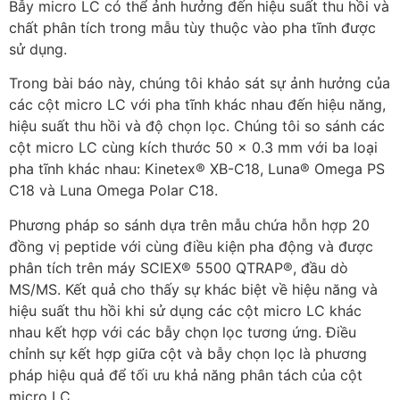
Bẫy micro LC có thể ảnh hưởng đến hiệu suất thu hồi và
chất phân tích trong mẫu tùy thuộc vào pha tĩnh được
sử dụng.
Trong bài báo này, chúng tôi khảo sát sự ảnh hưởng của
các cột micro LC với pha tĩnh khác nhau đến hiệu năng,
hiệu suất thu hồi và độ chọn lọc. Chúng tôi so sánh các
cột micro LC cùng kích thước 50 x 0.3 mm với ba loại
pha tĩnh khác nhau: Kinetex® XB-C18, Luna® Omega PS
C18 và Luna Omega Polar C18.
Phương pháp so sánh dựa trên mẫu chứa hỗn hợp 20
đồng vị peptide với cùng điều kiện pha động và được
phân tích trên máy SCIEX® 5500 QTRAP®, đầu dò
MS/MS. Kết quả cho thấy sự khác biệt về hiệu năng và
hiệu suất thu hồi khi sử dụng các cột micro LC khác
nhau kết hợp với các bẫy chọn lọc tương ứng. Điều
chỉnh sự kết hợp giữa cột và bẫy chọn lọc là phương
pháp hiệu quả để tối ưu khả năng phân tách của cột
micro LC.