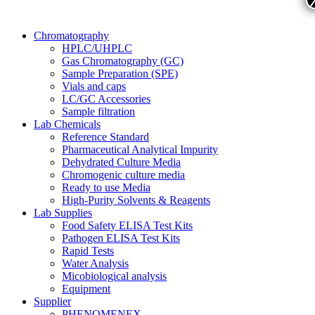
Chromatography
HPLC/UHPLC
Gas Chromatography (GC)
Sample Preparation (SPE)
Vials and caps
LC/GC Accessories
Sample filtration
Lab Chemicals
Reference Standard
Pharmaceutical Analytical Impurity
Dehydrated Culture Media
Chromogenic culture media
Ready to use Media
High-Purity Solvents & Reagents
Lab Supplies
Food Safety ELISA Test Kits
Pathogen ELISA Test Kits
Rapid Tests
Water Analysis
Micobiological analysis
Equipment
Supplier
PHENOMENEX