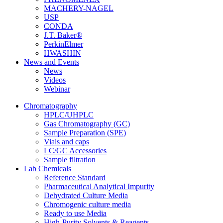
MACHERY-NAGEL
USP
CONDA
J.T. Baker®
PerkinElmer
HWASHIN
News and Events
News
Videos
Webinar
Chromatography
HPLC/UHPLC
Gas Chromatography (GC)
Sample Preparation (SPE)
Vials and caps
LC/GC Accessories
Sample filtration
Lab Chemicals
Reference Standard
Pharmaceutical Analytical Impurity
Dehydrated Culture Media
Chromogenic culture media
Ready to use Media
High-Purity Solvents & Reagents