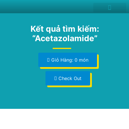
News and Events
Kết quả tìm kiếm:
“Acetazolamide”
Giỏ Hàng: 0 món
Check Out