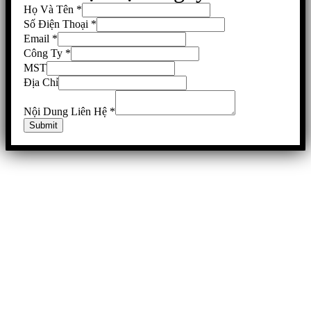
Họ Và Tên
*
Số Điện Thoại
*
Email
*
Công Ty
*
MST
Địa Chỉ
Nội Dung Liên Hệ
*
Submit