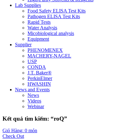
Lab Supplies
Food Safety ELISA Test Kits
Pathogen ELISA Test Kits
Rapid Tests
Water Analysis
Micobiological analysis
Equipment
Supplier
PHENOMENEX
MACHERY-NAGEL
USP
CONDA
J.T. Baker®
PerkinElmer
HWASHIN
News and Events
News
Videos
Webinar
Kết quả tìm kiếm: “roQ”
Giỏ Hàng: 0 món
Check Out