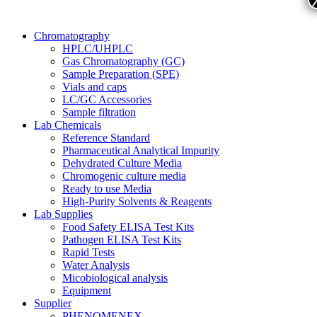
Chromatography
HPLC/UHPLC
Gas Chromatography (GC)
Sample Preparation (SPE)
Vials and caps
LC/GC Accessories
Sample filtration
Lab Chemicals
Reference Standard
Pharmaceutical Analytical Impurity
Dehydrated Culture Media
Chromogenic culture media
Ready to use Media
High-Purity Solvents & Reagents
Lab Supplies
Food Safety ELISA Test Kits
Pathogen ELISA Test Kits
Rapid Tests
Water Analysis
Micobiological analysis
Equipment
Supplier
PHENOMENEX