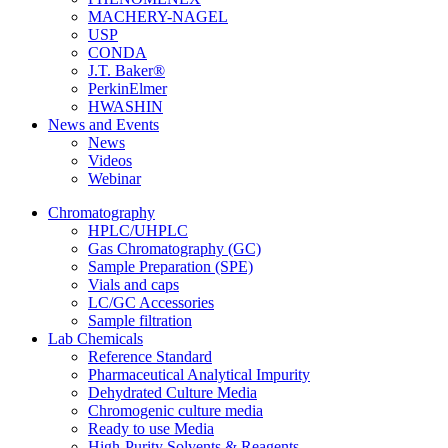
MACHERY-NAGEL
USP
CONDA
J.T. Baker®
PerkinElmer
HWASHIN
News and Events
News
Videos
Webinar
Chromatography
HPLC/UHPLC
Gas Chromatography (GC)
Sample Preparation (SPE)
Vials and caps
LC/GC Accessories
Sample filtration
Lab Chemicals
Reference Standard
Pharmaceutical Analytical Impurity
Dehydrated Culture Media
Chromogenic culture media
Ready to use Media
High-Purity Solvents & Reagents