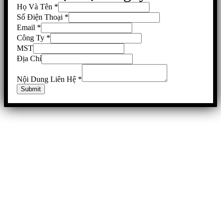
Họ Và Tên
*
Số Điện Thoại
*
Email
*
Công Ty
*
MST
Địa Chỉ
Nội Dung Liên Hệ
*
Submit