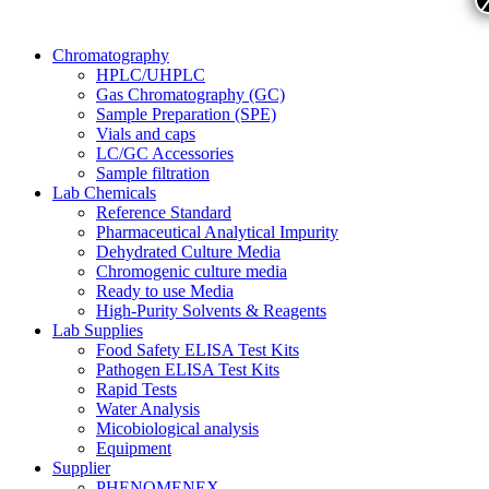
Chromatography
HPLC/UHPLC
Gas Chromatography (GC)
Sample Preparation (SPE)
Vials and caps
LC/GC Accessories
Sample filtration
Lab Chemicals
Reference Standard
Pharmaceutical Analytical Impurity
Dehydrated Culture Media
Chromogenic culture media
Ready to use Media
High-Purity Solvents & Reagents
Lab Supplies
Food Safety ELISA Test Kits
Pathogen ELISA Test Kits
Rapid Tests
Water Analysis
Micobiological analysis
Equipment
Supplier
PHENOMENEX