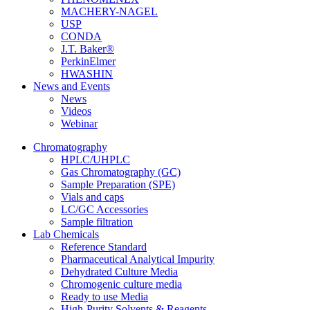
MACHERY-NAGEL
USP
CONDA
J.T. Baker®
PerkinElmer
HWASHIN
News and Events
News
Videos
Webinar
Chromatography
HPLC/UHPLC
Gas Chromatography (GC)
Sample Preparation (SPE)
Vials and caps
LC/GC Accessories
Sample filtration
Lab Chemicals
Reference Standard
Pharmaceutical Analytical Impurity
Dehydrated Culture Media
Chromogenic culture media
Ready to use Media
High-Purity Solvents & Reagents