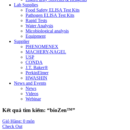
Lab Supplies
Food Safety ELISA Test Kits
Pathogen ELISA Test Kits
Rapid Tests
Water Analysis
Micobiological analysis
Equipment
Supplier
PHENOMENEX
MACHERY-NAGEL
USP
CONDA
J.T. Baker®
PerkinElmer
HWASHIN
News and Events
News
Videos
Webinar
Kết quả tìm kiếm: “bioZen™”
Giỏ Hàng: 0 món
Check Out