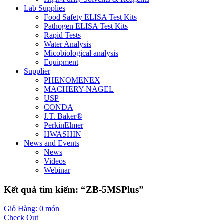
Lab Supplies
Food Safety ELISA Test Kits
Pathogen ELISA Test Kits
Rapid Tests
Water Analysis
Micobiological analysis
Equipment
Supplier
PHENOMENEX
MACHERY-NAGEL
USP
CONDA
J.T. Baker®
PerkinElmer
HWASHIN
News and Events
News
Videos
Webinar
Kết quả tìm kiếm: “ZB-5MSPlus”
Giỏ Hàng: 0 món
Check Out