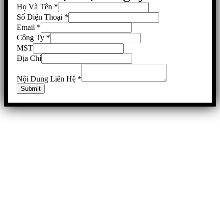
Họ Và Tên
*
Số Điện Thoại
*
Email
*
Công Ty
*
MST
Địa Chỉ
Nội Dung Liên Hệ
*
Submit