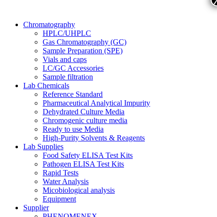
Chromatography
HPLC/UHPLC
Gas Chromatography (GC)
Sample Preparation (SPE)
Vials and caps
LC/GC Accessories
Sample filtration
Lab Chemicals
Reference Standard
Pharmaceutical Analytical Impurity
Dehydrated Culture Media
Chromogenic culture media
Ready to use Media
High-Purity Solvents & Reagents
Lab Supplies
Food Safety ELISA Test Kits
Pathogen ELISA Test Kits
Rapid Tests
Water Analysis
Micobiological analysis
Equipment
Supplier
PHENOMENEX