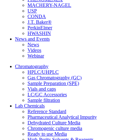
MACHERY-NAGEL
USP
CONDA
J.T. Baker®
PerkinElmer
HWASHIN
News and Events
News
Videos
Webinar
Chromatography
HPLC/UHPLC
Gas Chromatography (GC)
Sample Preparation (SPE)
Vials and caps
LC/GC Accessories
Sample filtration
Lab Chemicals
Reference Standard
Pharmaceutical Analytical Impurity
Dehydrated Culture Media
Chromogenic culture media
Ready to use Media
High-Purity Solvents & Reagents