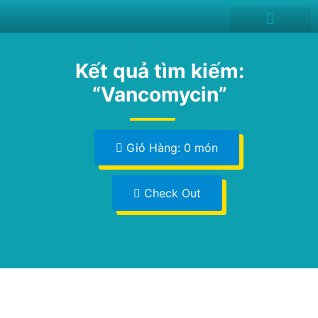
News and Events
Kết quả tìm kiếm:
“Vancomycin”
Giỏ Hàng: 0 món
Check Out