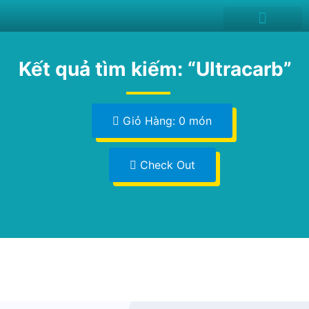
News and Events
Kết quả tìm kiếm: “Ultracarb”
Giỏ Hàng: 0 món
Check Out