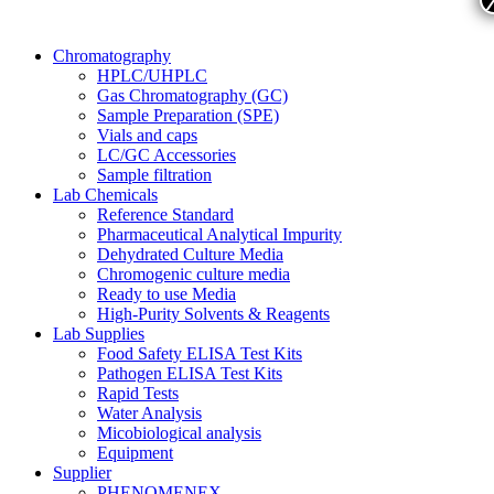
Chromatography
HPLC/UHPLC
Gas Chromatography (GC)
Sample Preparation (SPE)
Vials and caps
LC/GC Accessories
Sample filtration
Lab Chemicals
Reference Standard
Pharmaceutical Analytical Impurity
Dehydrated Culture Media
Chromogenic culture media
Ready to use Media
High-Purity Solvents & Reagents
Lab Supplies
Food Safety ELISA Test Kits
Pathogen ELISA Test Kits
Rapid Tests
Water Analysis
Micobiological analysis
Equipment
Supplier
PHENOMENEX