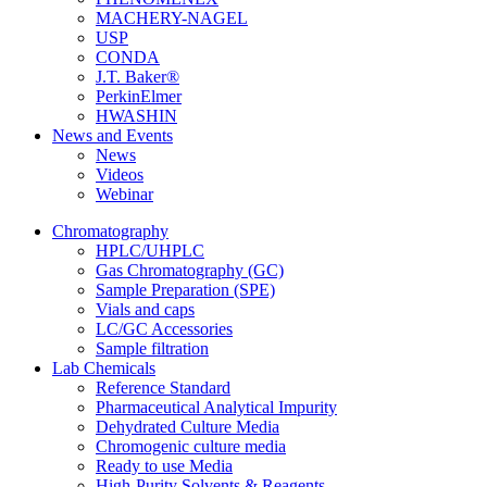
MACHERY-NAGEL
USP
CONDA
J.T. Baker®
PerkinElmer
HWASHIN
News and Events
News
Videos
Webinar
Chromatography
HPLC/UHPLC
Gas Chromatography (GC)
Sample Preparation (SPE)
Vials and caps
LC/GC Accessories
Sample filtration
Lab Chemicals
Reference Standard
Pharmaceutical Analytical Impurity
Dehydrated Culture Media
Chromogenic culture media
Ready to use Media
High-Purity Solvents & Reagents