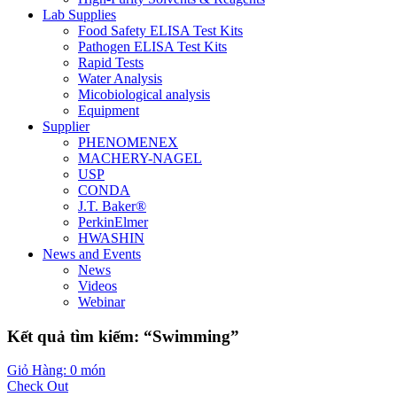
Lab Supplies
Food Safety ELISA Test Kits
Pathogen ELISA Test Kits
Rapid Tests
Water Analysis
Micobiological analysis
Equipment
Supplier
PHENOMENEX
MACHERY-NAGEL
USP
CONDA
J.T. Baker®
PerkinElmer
HWASHIN
News and Events
News
Videos
Webinar
Kết quả tìm kiếm: “Swimming”
Giỏ Hàng: 0 món
Check Out