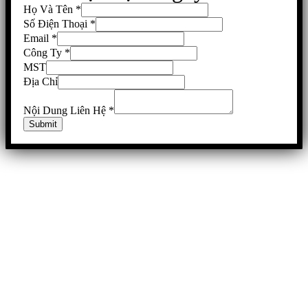
Họ Và Tên
*
Số Điện Thoại
*
Email
*
Công Ty
*
MST
Địa Chỉ
Nội Dung Liên Hệ
*
Submit