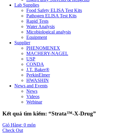
Lab Supplies
Food Safety ELISA Test Kits
Pathogen ELISA Test Kits
Rapid Tests
Water Analysis
Micobiological analysis
Equipment
Supplier
PHENOMENEX
MACHERY-NAGEL
USP
CONDA
J.T. Baker®
PerkinElmer
HWASHIN
News and Events
News
Videos
Webinar
Kết quả tìm kiếm: “Strata™-X-Drug”
Giỏ Hàng: 0 món
Check Out