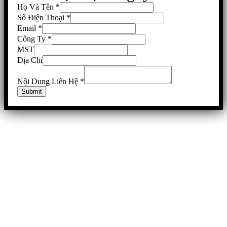
Họ Và Tên
*
Số Điện Thoại
*
Email
*
Công Ty
*
MST
Địa Chỉ
Nội Dung Liên Hệ
*
Submit