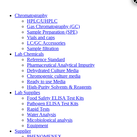
Chromatography
HPLC/UHPLC
Gas Chromatography (GC)
Sample Preparation (SPE)
Vials and caps
LC/GC Accessories
Sample filtration
Lab Chemicals
Reference Standard
Pharmaceutical Analytical Impurity
Dehydrated Culture Media
Chromogenic culture media
Ready to use Media
High-Purity Solvents & Reagents
Lab Supplies
Food Safety ELISA Test Kits
Pathogen ELISA Test Kits
Rapid Tests
Water Analysis
Micobiological analysis
Equipment
Supplier
PHENOMENEX