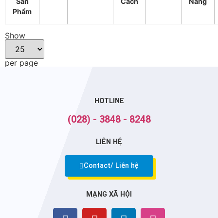
Sản
Cách
Năng
Phẩm
Show
per page
HOTLINE
(028) - 3848 - 8248
LIÊN HỆ
Contact/ Liên hệ
MẠNG XÃ HỘI