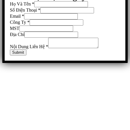
Họ Và Tên
*
Số Điện Thoại
*
Email
*
Công Ty
*
MST
Địa Chỉ
Nội Dung Liên Hệ
*
Submit