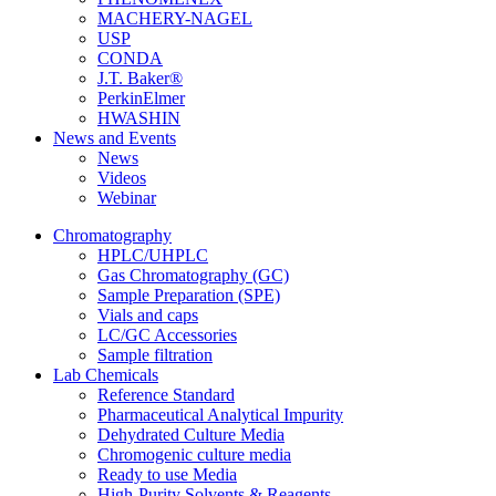
MACHERY-NAGEL
USP
CONDA
J.T. Baker®
PerkinElmer
HWASHIN
News and Events
News
Videos
Webinar
Chromatography
HPLC/UHPLC
Gas Chromatography (GC)
Sample Preparation (SPE)
Vials and caps
LC/GC Accessories
Sample filtration
Lab Chemicals
Reference Standard
Pharmaceutical Analytical Impurity
Dehydrated Culture Media
Chromogenic culture media
Ready to use Media
High-Purity Solvents & Reagents