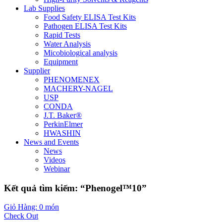
Lab Supplies
Food Safety ELISA Test Kits
Pathogen ELISA Test Kits
Rapid Tests
Water Analysis
Micobiological analysis
Equipment
Supplier
PHENOMENEX
MACHERY-NAGEL
USP
CONDA
J.T. Baker®
PerkinElmer
HWASHIN
News and Events
News
Videos
Webinar
Kết quả tìm kiếm: “Phenogel™10”
Giỏ Hàng: 0 món
Check Out