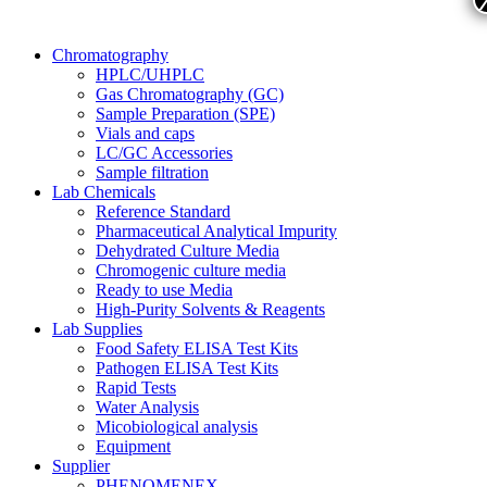
Chromatography
HPLC/UHPLC
Gas Chromatography (GC)
Sample Preparation (SPE)
Vials and caps
LC/GC Accessories
Sample filtration
Lab Chemicals
Reference Standard
Pharmaceutical Analytical Impurity
Dehydrated Culture Media
Chromogenic culture media
Ready to use Media
High-Purity Solvents & Reagents
Lab Supplies
Food Safety ELISA Test Kits
Pathogen ELISA Test Kits
Rapid Tests
Water Analysis
Micobiological analysis
Equipment
Supplier
PHENOMENEX