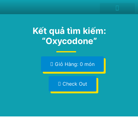
News and Events
Kết quả tìm kiếm:
“Oxycodone”
Giỏ Hàng: 0 món
Check Out