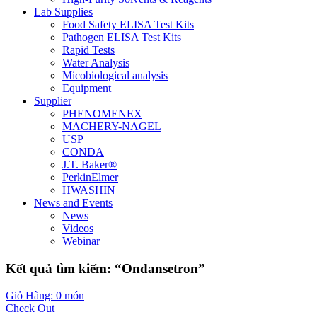
Lab Supplies
Food Safety ELISA Test Kits
Pathogen ELISA Test Kits
Rapid Tests
Water Analysis
Micobiological analysis
Equipment
Supplier
PHENOMENEX
MACHERY-NAGEL
USP
CONDA
J.T. Baker®
PerkinElmer
HWASHIN
News and Events
News
Videos
Webinar
Kết quả tìm kiếm: “Ondansetron”
Giỏ Hàng: 0 món
Check Out