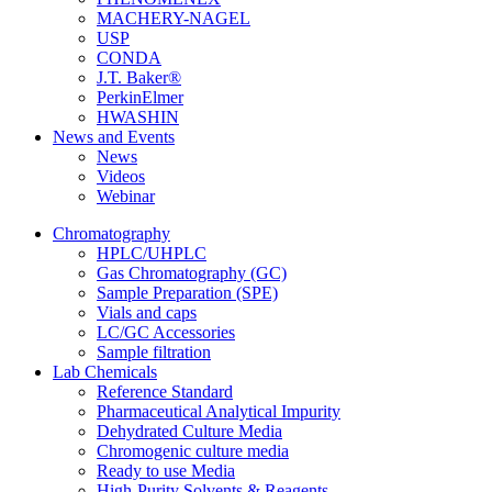
MACHERY-NAGEL
USP
CONDA
J.T. Baker®
PerkinElmer
HWASHIN
News and Events
News
Videos
Webinar
Chromatography
HPLC/UHPLC
Gas Chromatography (GC)
Sample Preparation (SPE)
Vials and caps
LC/GC Accessories
Sample filtration
Lab Chemicals
Reference Standard
Pharmaceutical Analytical Impurity
Dehydrated Culture Media
Chromogenic culture media
Ready to use Media
High-Purity Solvents & Reagents