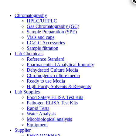
Chromatography
HPLC/UHPLC
Gas Chromatography (GC)
Sample Preparation (SPE)
Vials and caps
LC/GC Accessories
Sample filtration
Lab Chemicals
Reference Standard
Pharmaceutical Analytical Impurity
Dehydrated Culture Media
Chromogenic culture media
Ready to use Media
High-Purity Solvents & Reagents
Lab Supplies
Food Safety ELISA Test Kits
Pathogen ELISA Test Kits
Rapid Tests
Water Analysis
Micobiological analysis
Equipment
Supplier
PHENOMENEX