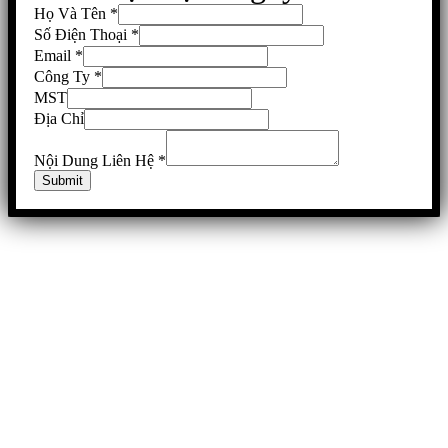
Họ Và Tên
*
Số Điện Thoại
*
Email
*
Công Ty
*
MST
Địa Chỉ
Nội Dung Liên Hệ
*
Submit