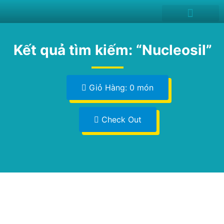
News and Events
Kết quả tìm kiếm: “Nucleosil”
Giỏ Hàng: 0 món
Check Out