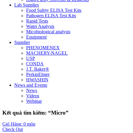
Lab Supplies
Food Safety ELISA Test Kits
Pathogen ELISA Test Kits
Rapid Tests
Water Analysis
Micobiological analysis
Equipment
Supplier
PHENOMENEX
MACHERY-NAGEL
USP
CONDA
J.T. Baker®
PerkinElmer
HWASHIN
News and Events
News
Videos
Webinar
Kết quả tìm kiếm: “Micro”
Giỏ Hàng: 0 món
Check Out