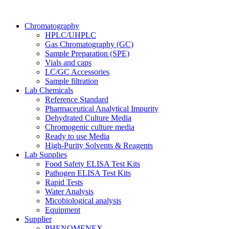
Chromatography
HPLC/UHPLC
Gas Chromatography (GC)
Sample Preparation (SPE)
Vials and caps
LC/GC Accessories
Sample filtration
Lab Chemicals
Reference Standard
Pharmaceutical Analytical Impurity
Dehydrated Culture Media
Chromogenic culture media
Ready to use Media
High-Purity Solvents & Reagents
Lab Supplies
Food Safety ELISA Test Kits
Pathogen ELISA Test Kits
Rapid Tests
Water Analysis
Micobiological analysis
Equipment
Supplier
PHENOMENEX