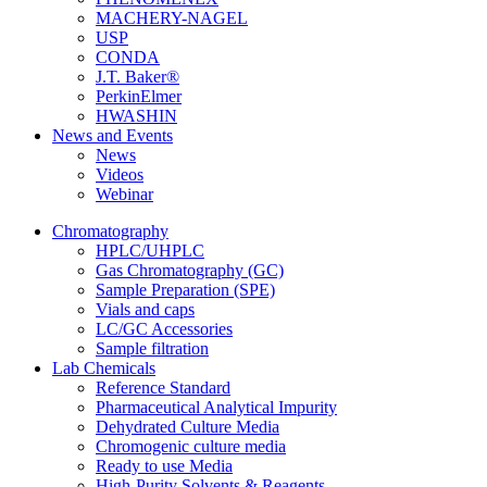
MACHERY-NAGEL
USP
CONDA
J.T. Baker®
PerkinElmer
HWASHIN
News and Events
News
Videos
Webinar
Chromatography
HPLC/UHPLC
Gas Chromatography (GC)
Sample Preparation (SPE)
Vials and caps
LC/GC Accessories
Sample filtration
Lab Chemicals
Reference Standard
Pharmaceutical Analytical Impurity
Dehydrated Culture Media
Chromogenic culture media
Ready to use Media
High-Purity Solvents & Reagents