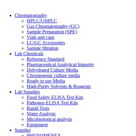
Chromatography
HPLC/UHPLC
Gas Chromatography (GC)
Sample Preparation (SPE)
Vials and caps
LC/GC Accessories
Sample filtration
Lab Chemicals
Reference Standard
Pharmaceutical Analytical Impurity
Dehydrated Culture Media
Chromogenic culture media
Ready to use Media
High-Purity Solvents & Reagents
Lab Supplies
Food Safety ELISA Test Kits
Pathogen ELISA Test Kits
Rapid Tests
Water Analysis
Micobiological analysis
Equipment
Supplier
PHENOMENEX