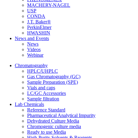
MACHERY-NAGEL
USP
CONDA
J.T. Baker®
PerkinElmer
HWASHIN
News and Events
News
Videos
Webinar
Chromatography
HPLC/UHPLC
Gas Chromatography (GC)
Sample Preparation (SPE)
Vials and caps
LC/GC Accessories
Sample filtration
Lab Chemicals
Reference Standard
Pharmaceutical Analytical Impurity
Dehydrated Culture Media
Chromogenic culture media
Ready to use Media
High-Purity Solvents & Reagents