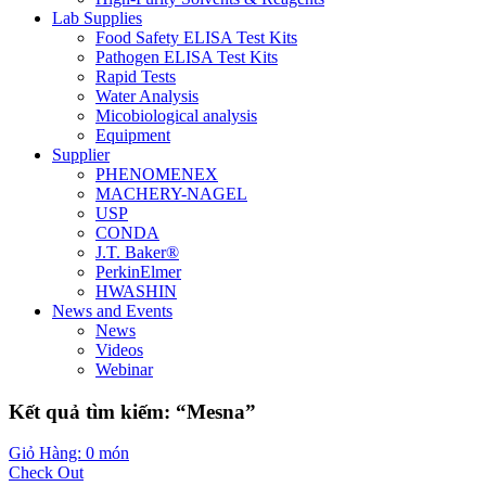
Lab Supplies
Food Safety ELISA Test Kits
Pathogen ELISA Test Kits
Rapid Tests
Water Analysis
Micobiological analysis
Equipment
Supplier
PHENOMENEX
MACHERY-NAGEL
USP
CONDA
J.T. Baker®
PerkinElmer
HWASHIN
News and Events
News
Videos
Webinar
Kết quả tìm kiếm: “Mesna”
Giỏ Hàng: 0 món
Check Out