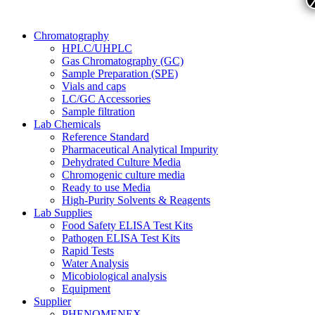
Chromatography
HPLC/UHPLC
Gas Chromatography (GC)
Sample Preparation (SPE)
Vials and caps
LC/GC Accessories
Sample filtration
Lab Chemicals
Reference Standard
Pharmaceutical Analytical Impurity
Dehydrated Culture Media
Chromogenic culture media
Ready to use Media
High-Purity Solvents & Reagents
Lab Supplies
Food Safety ELISA Test Kits
Pathogen ELISA Test Kits
Rapid Tests
Water Analysis
Micobiological analysis
Equipment
Supplier
PHENOMENEX