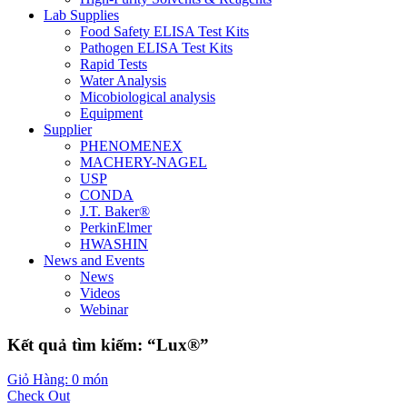
Lab Supplies
Food Safety ELISA Test Kits
Pathogen ELISA Test Kits
Rapid Tests
Water Analysis
Micobiological analysis
Equipment
Supplier
PHENOMENEX
MACHERY-NAGEL
USP
CONDA
J.T. Baker®
PerkinElmer
HWASHIN
News and Events
News
Videos
Webinar
Kết quả tìm kiếm: “Lux®”
Giỏ Hàng: 0 món
Check Out