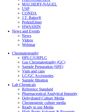
MACHERY-NAGEL
USP
CONDA
J.T. Baker®
PerkinElmer
HWASHIN
News and Events
News
Videos
Webinar
Chromatography
HPLC/UHPLC
Gas Chromatography (GC)
Sample Preparation (SPE)
Vials and caps
LC/GC Accessories
Sample filtration
Lab Chemicals
Reference Standard
Pharmaceutical Analytical Impurity
Dehydrated Culture Media
Chromogenic culture media
Ready to use Media
High-Purity Solvents & Reagents