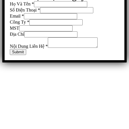
Họ Và Tên
*
Số Điện Thoại
*
Email
*
Công Ty
*
MST
Địa Chỉ
Nội Dung Liên Hệ
*
Submit