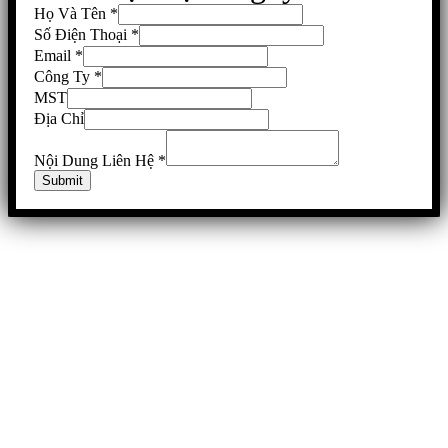
Họ Và Tên
*
Số Điện Thoại
*
Email
*
Công Ty
*
MST
Địa Chỉ
Nội Dung Liên Hệ
*
Submit