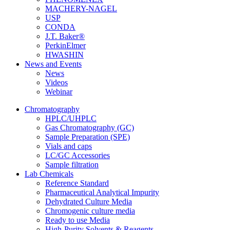
MACHERY-NAGEL
USP
CONDA
J.T. Baker®
PerkinElmer
HWASHIN
News and Events
News
Videos
Webinar
Chromatography
HPLC/UHPLC
Gas Chromatography (GC)
Sample Preparation (SPE)
Vials and caps
LC/GC Accessories
Sample filtration
Lab Chemicals
Reference Standard
Pharmaceutical Analytical Impurity
Dehydrated Culture Media
Chromogenic culture media
Ready to use Media
High-Purity Solvents & Reagents