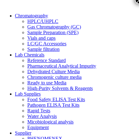
Chromatography
HPLC/UHPLC
Gas Chromatography (GC)
Sample Preparation (SPE)
Vials and caps
LC/GC Accessories
Sample filtration
Lab Chemicals
Reference Standard
Pharmaceutical Analytical Impurity
Dehydrated Culture Media
Chromogenic culture media
Ready to use Media
High-Purity Solvents & Reagents
Lab Supplies
Food Safety ELISA Test Kits
Pathogen ELISA Test Kits
Rapid Tests
Water Analysis
Micobiological analysis
Equipment
Supplier
PHENOMENEX