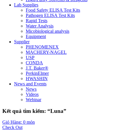
Lab Supplies
Food Safety ELISA Test Kits
Pathogen ELISA Test Kits
Rapid Tests
Water Analysis
Micobiological analysis
Equipment
Supplier
PHENOMENEX
MACHERY-NAGEL
USP
CONDA
J.T. Baker®
PerkinElmer
HWASHIN
News and Events
News
Videos
Webinar
Kết quả tìm kiếm: “Luna”
Giỏ Hàng: 0 món
Check Out