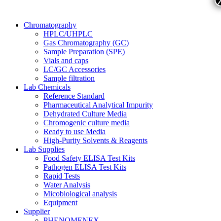
Chromatography
HPLC/UHPLC
Gas Chromatography (GC)
Sample Preparation (SPE)
Vials and caps
LC/GC Accessories
Sample filtration
Lab Chemicals
Reference Standard
Pharmaceutical Analytical Impurity
Dehydrated Culture Media
Chromogenic culture media
Ready to use Media
High-Purity Solvents & Reagents
Lab Supplies
Food Safety ELISA Test Kits
Pathogen ELISA Test Kits
Rapid Tests
Water Analysis
Micobiological analysis
Equipment
Supplier
PHENOMENEX