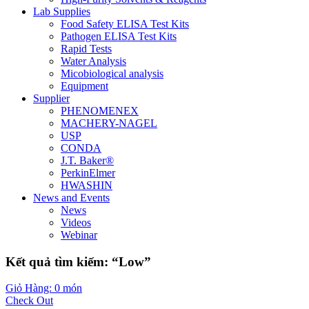
Lab Supplies
Food Safety ELISA Test Kits
Pathogen ELISA Test Kits
Rapid Tests
Water Analysis
Micobiological analysis
Equipment
Supplier
PHENOMENEX
MACHERY-NAGEL
USP
CONDA
J.T. Baker®
PerkinElmer
HWASHIN
News and Events
News
Videos
Webinar
Kết quả tìm kiếm: “Low”
Giỏ Hàng: 0 món
Check Out