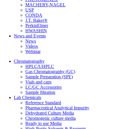
MACHERY-NAGEL
USP
CONDA
J.T. Baker®
PerkinElmer
HWASHIN
News and Events
News
Videos
Webinar
Chromatography
HPLC/UHPLC
Gas Chromatography (GC)
Sample Preparation (SPE)
Vials and caps
LC/GC Accessories
Sample filtration
Lab Chemicals
Reference Standard
Pharmaceutical Analytical Impurity
Dehydrated Culture Media
Chromogenic culture media
Ready to use Media
High-Purity Solvents & Reagents