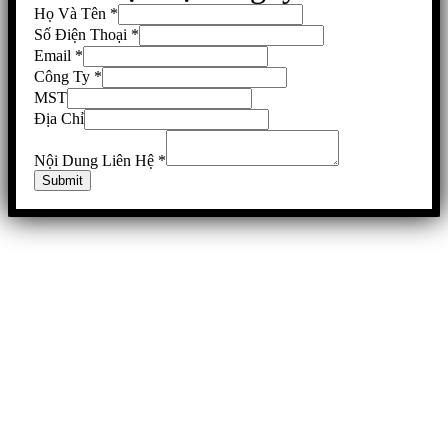
Họ Và Tên
*
Số Điện Thoại
*
Email
*
Công Ty
*
MST
Địa Chỉ
Nội Dung Liên Hệ
*
Submit