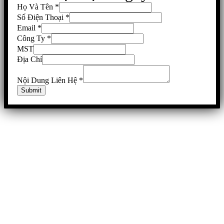
Họ Và Tên
*
Số Điện Thoại
*
Email
*
Công Ty
*
MST
Địa Chỉ
Nội Dung Liên Hệ
*
Submit