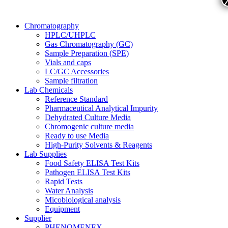
Chromatography
HPLC/UHPLC
Gas Chromatography (GC)
Sample Preparation (SPE)
Vials and caps
LC/GC Accessories
Sample filtration
Lab Chemicals
Reference Standard
Pharmaceutical Analytical Impurity
Dehydrated Culture Media
Chromogenic culture media
Ready to use Media
High-Purity Solvents & Reagents
Lab Supplies
Food Safety ELISA Test Kits
Pathogen ELISA Test Kits
Rapid Tests
Water Analysis
Micobiological analysis
Equipment
Supplier
PHENOMENEX