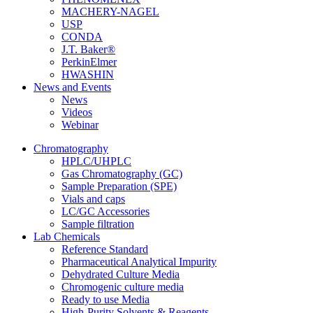
MACHERY-NAGEL
USP
CONDA
J.T. Baker®
PerkinElmer
HWASHIN
News and Events
News
Videos
Webinar
Chromatography
HPLC/UHPLC
Gas Chromatography (GC)
Sample Preparation (SPE)
Vials and caps
LC/GC Accessories
Sample filtration
Lab Chemicals
Reference Standard
Pharmaceutical Analytical Impurity
Dehydrated Culture Media
Chromogenic culture media
Ready to use Media
High-Purity Solvents & Reagents