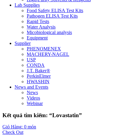
Lab Supplies
Food Safety ELISA Test Kits
Pathogen ELISA Test Kits
Rapid Tests
Water Analysis
Micobiological analysis
Equipment
Supplier
PHENOMENEX
MACHERY-NAGEL
USP
CONDA
J.T. Baker®
PerkinElmer
HWASHIN
News and Events
News
Videos
Webinar
Kết quả tìm kiếm: “Lovastatin”
Giỏ Hàng: 0 món
Check Out