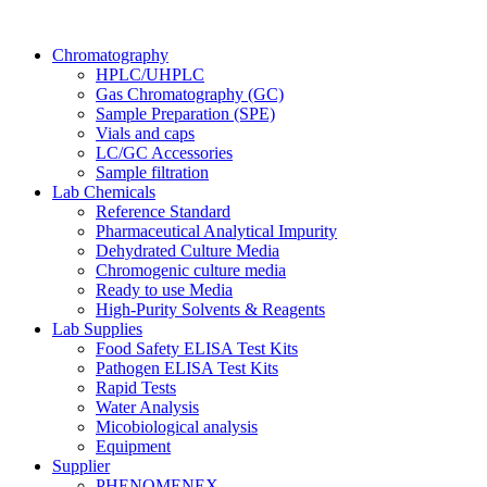
Chromatography
HPLC/UHPLC
Gas Chromatography (GC)
Sample Preparation (SPE)
Vials and caps
LC/GC Accessories
Sample filtration
Lab Chemicals
Reference Standard
Pharmaceutical Analytical Impurity
Dehydrated Culture Media
Chromogenic culture media
Ready to use Media
High-Purity Solvents & Reagents
Lab Supplies
Food Safety ELISA Test Kits
Pathogen ELISA Test Kits
Rapid Tests
Water Analysis
Micobiological analysis
Equipment
Supplier
PHENOMENEX