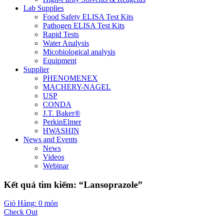
Lab Supplies
Food Safety ELISA Test Kits
Pathogen ELISA Test Kits
Rapid Tests
Water Analysis
Micobiological analysis
Equipment
Supplier
PHENOMENEX
MACHERY-NAGEL
USP
CONDA
J.T. Baker®
PerkinElmer
HWASHIN
News and Events
News
Videos
Webinar
Kết quả tìm kiếm: “Lansoprazole”
Giỏ Hàng: 0 món
Check Out