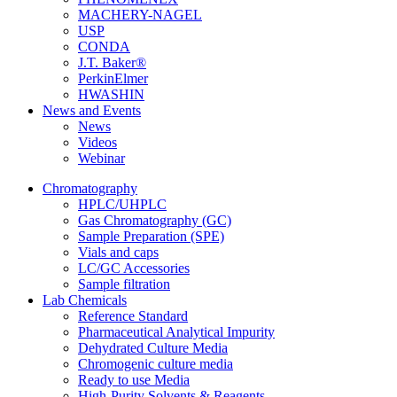
MACHERY-NAGEL
USP
CONDA
J.T. Baker®
PerkinElmer
HWASHIN
News and Events
News
Videos
Webinar
Chromatography
HPLC/UHPLC
Gas Chromatography (GC)
Sample Preparation (SPE)
Vials and caps
LC/GC Accessories
Sample filtration
Lab Chemicals
Reference Standard
Pharmaceutical Analytical Impurity
Dehydrated Culture Media
Chromogenic culture media
Ready to use Media
High-Purity Solvents & Reagents