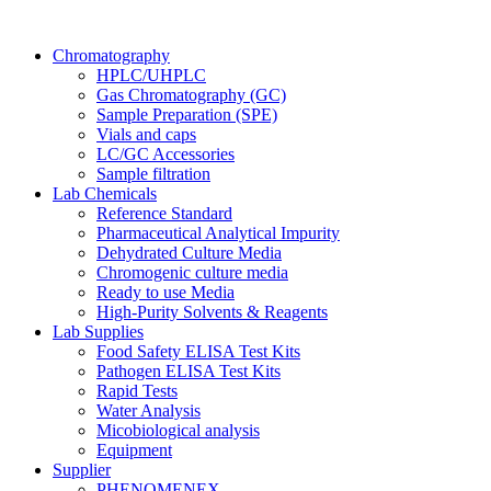
Chromatography
HPLC/UHPLC
Gas Chromatography (GC)
Sample Preparation (SPE)
Vials and caps
LC/GC Accessories
Sample filtration
Lab Chemicals
Reference Standard
Pharmaceutical Analytical Impurity
Dehydrated Culture Media
Chromogenic culture media
Ready to use Media
High-Purity Solvents & Reagents
Lab Supplies
Food Safety ELISA Test Kits
Pathogen ELISA Test Kits
Rapid Tests
Water Analysis
Micobiological analysis
Equipment
Supplier
PHENOMENEX