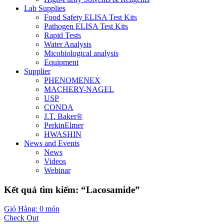
Lab Supplies
Food Safety ELISA Test Kits
Pathogen ELISA Test Kits
Rapid Tests
Water Analysis
Micobiological analysis
Equipment
Supplier
PHENOMENEX
MACHERY-NAGEL
USP
CONDA
J.T. Baker®
PerkinElmer
HWASHIN
News and Events
News
Videos
Webinar
Kết quả tìm kiếm: “Lacosamide”
Giỏ Hàng: 0 món
Check Out