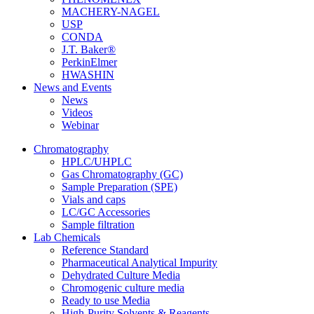
MACHERY-NAGEL
USP
CONDA
J.T. Baker®
PerkinElmer
HWASHIN
News and Events
News
Videos
Webinar
Chromatography
HPLC/UHPLC
Gas Chromatography (GC)
Sample Preparation (SPE)
Vials and caps
LC/GC Accessories
Sample filtration
Lab Chemicals
Reference Standard
Pharmaceutical Analytical Impurity
Dehydrated Culture Media
Chromogenic culture media
Ready to use Media
High-Purity Solvents & Reagents