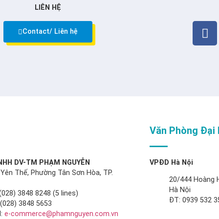
LIÊN HỆ
Contact/ Liên hệ
Văn Phòng Đại 
TNHH DV-TM PHẠM NGUYỄN
VPĐD Hà Nội
 Yên Thế, Phường Tân Sơn Hòa, TP.
20/444 Hoàng 
Hà Nội
(028) 3848 8248 (5 lines)
ĐT: 0939 532 3
: (028) 3848 5653
:
e-commerce@phamnguyen.com.vn