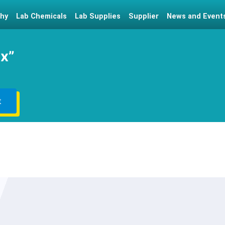
hy
Lab Chemicals
Lab Supplies
Supplier
News and Event
ex”
t