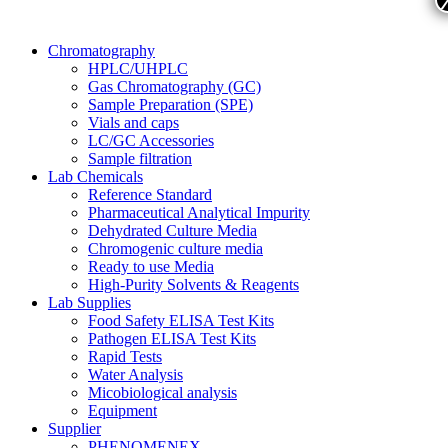
Chromatography
HPLC/UHPLC
Gas Chromatography (GC)
Sample Preparation (SPE)
Vials and caps
LC/GC Accessories
Sample filtration
Lab Chemicals
Reference Standard
Pharmaceutical Analytical Impurity
Dehydrated Culture Media
Chromogenic culture media
Ready to use Media
High-Purity Solvents & Reagents
Lab Supplies
Food Safety ELISA Test Kits
Pathogen ELISA Test Kits
Rapid Tests
Water Analysis
Micobiological analysis
Equipment
Supplier
PHENOMENEX