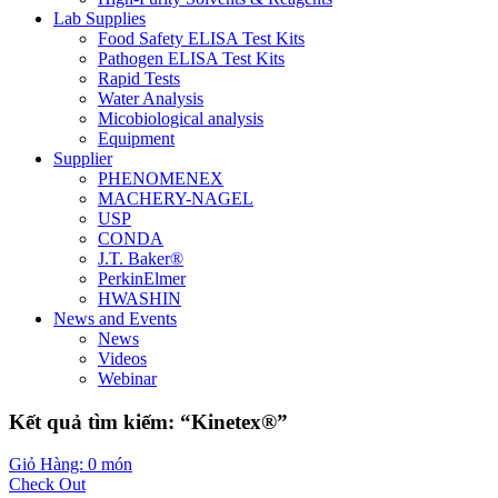
Lab Supplies
Food Safety ELISA Test Kits
Pathogen ELISA Test Kits
Rapid Tests
Water Analysis
Micobiological analysis
Equipment
Supplier
PHENOMENEX
MACHERY-NAGEL
USP
CONDA
J.T. Baker®
PerkinElmer
HWASHIN
News and Events
News
Videos
Webinar
Kết quả tìm kiếm: “Kinetex®”
Giỏ Hàng: 0 món
Check Out