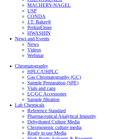
MACHERY-NAGEL
USP
CONDA
J.T. Baker®
PerkinElmer
HWASHIN
News and Events
News
Videos
Webinar
Chromatography
HPLC/UHPLC
Gas Chromatography (GC)
Sample Preparation (SPE)
Vials and caps
LC/GC Accessories
Sample filtration
Lab Chemicals
Reference Standard
Pharmaceutical Analytical Impurity
Dehydrated Culture Media
Chromogenic culture media
Ready to use Media
High-Purity Solvents & Reagents