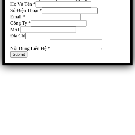
Họ Và Tên
*
Số Điện Thoại
*
Email
*
Công Ty
*
MST
Địa Chỉ
Nội Dung Liên Hệ
*
Submit