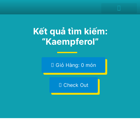
News and Events
Kết quả tìm kiếm:
“Kaempferol”
Giỏ Hàng: 0 món
Check Out