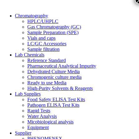
Chromatography
HPLC/UHPLC
Gas Chromatography (GC)
Sample Preparation (SPE)
Vials and caps
LC/GC Accessories
Sample filtration
Lab Chemicals
Reference Standard
Pharmaceutical Analytical Impurity
Dehydrated Culture Media
Chromogenic culture media
Ready to use Media
High-Purity Solvents & Reagents
Lab Supplies
Food Safety ELISA Test Kits
Pathogen ELISA Test Kits
Rapid Tests
Water Analysis
Micobiological analysis
Equipment
Supplier
PHENOMENEX