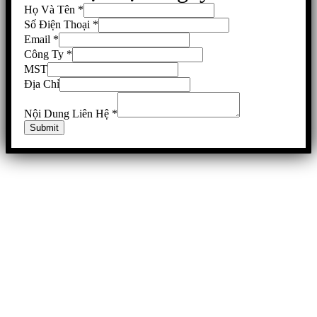
Họ Và Tên
*
Số Điện Thoại
*
Email
*
Công Ty
*
MST
Địa Chỉ
Nội Dung Liên Hệ
*
Submit