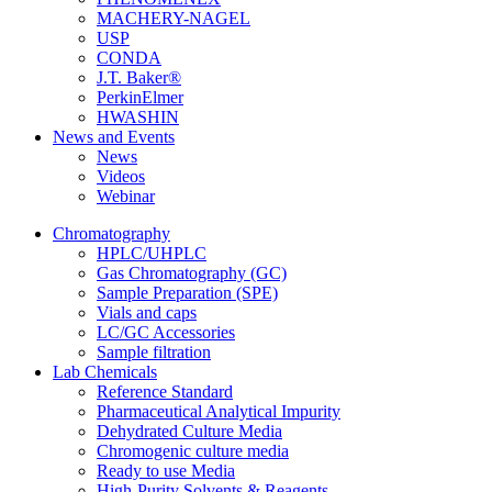
MACHERY-NAGEL
USP
CONDA
J.T. Baker®
PerkinElmer
HWASHIN
News and Events
News
Videos
Webinar
Chromatography
HPLC/UHPLC
Gas Chromatography (GC)
Sample Preparation (SPE)
Vials and caps
LC/GC Accessories
Sample filtration
Lab Chemicals
Reference Standard
Pharmaceutical Analytical Impurity
Dehydrated Culture Media
Chromogenic culture media
Ready to use Media
High-Purity Solvents & Reagents