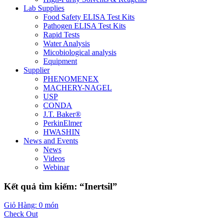
Lab Supplies
Food Safety ELISA Test Kits
Pathogen ELISA Test Kits
Rapid Tests
Water Analysis
Micobiological analysis
Equipment
Supplier
PHENOMENEX
MACHERY-NAGEL
USP
CONDA
J.T. Baker®
PerkinElmer
HWASHIN
News and Events
News
Videos
Webinar
Kết quả tìm kiếm: “Inertsil”
Giỏ Hàng: 0 món
Check Out