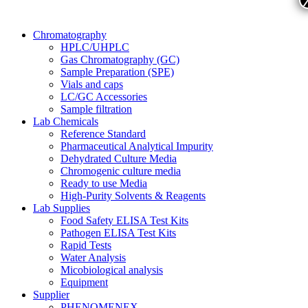
Chromatography
HPLC/UHPLC
Gas Chromatography (GC)
Sample Preparation (SPE)
Vials and caps
LC/GC Accessories
Sample filtration
Lab Chemicals
Reference Standard
Pharmaceutical Analytical Impurity
Dehydrated Culture Media
Chromogenic culture media
Ready to use Media
High-Purity Solvents & Reagents
Lab Supplies
Food Safety ELISA Test Kits
Pathogen ELISA Test Kits
Rapid Tests
Water Analysis
Micobiological analysis
Equipment
Supplier
PHENOMENEX