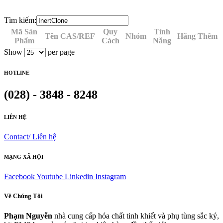
Tìm kiếm:
Mã Sản
Quy
Tính
Tên
CAS/REF
Nhóm
Hãng
Thêm
Phẩm
Cách
Năng
Show
per page
HOTLINE
(028) - 3848 - 8248
LIÊN HỆ
Contact/ Liên hệ
MẠNG XÃ HỘI
Facebook
Youtube
Linkedin
Instagram
Về Chúng Tôi
Phạm Nguyễn
nhà cung cấp hóa chất tinh khiết và phụ tùng sắc ký,