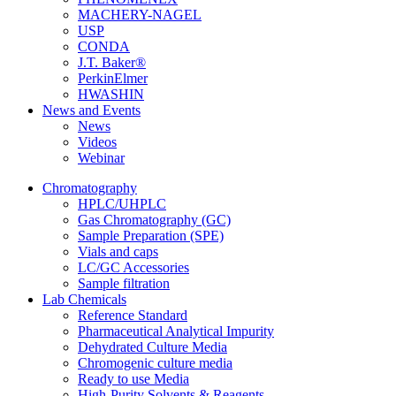
MACHERY-NAGEL
USP
CONDA
J.T. Baker®
PerkinElmer
HWASHIN
News and Events
News
Videos
Webinar
Chromatography
HPLC/UHPLC
Gas Chromatography (GC)
Sample Preparation (SPE)
Vials and caps
LC/GC Accessories
Sample filtration
Lab Chemicals
Reference Standard
Pharmaceutical Analytical Impurity
Dehydrated Culture Media
Chromogenic culture media
Ready to use Media
High-Purity Solvents & Reagents