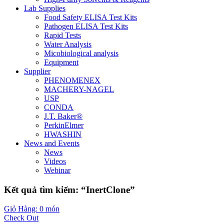
Lab Supplies
Food Safety ELISA Test Kits
Pathogen ELISA Test Kits
Rapid Tests
Water Analysis
Micobiological analysis
Equipment
Supplier
PHENOMENEX
MACHERY-NAGEL
USP
CONDA
J.T. Baker®
PerkinElmer
HWASHIN
News and Events
News
Videos
Webinar
Kết quả tìm kiếm: “InertClone”
Giỏ Hàng: 0 món
Check Out