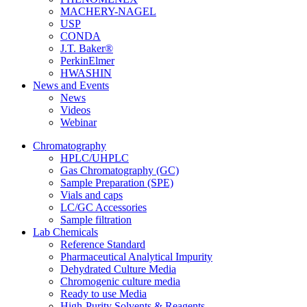
MACHERY-NAGEL
USP
CONDA
J.T. Baker®
PerkinElmer
HWASHIN
News and Events
News
Videos
Webinar
Chromatography
HPLC/UHPLC
Gas Chromatography (GC)
Sample Preparation (SPE)
Vials and caps
LC/GC Accessories
Sample filtration
Lab Chemicals
Reference Standard
Pharmaceutical Analytical Impurity
Dehydrated Culture Media
Chromogenic culture media
Ready to use Media
High-Purity Solvents & Reagents