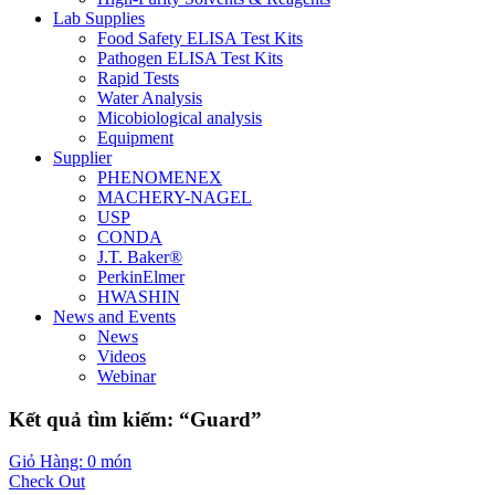
Lab Supplies
Food Safety ELISA Test Kits
Pathogen ELISA Test Kits
Rapid Tests
Water Analysis
Micobiological analysis
Equipment
Supplier
PHENOMENEX
MACHERY-NAGEL
USP
CONDA
J.T. Baker®
PerkinElmer
HWASHIN
News and Events
News
Videos
Webinar
Kết quả tìm kiếm: “Guard”
Giỏ Hàng: 0 món
Check Out