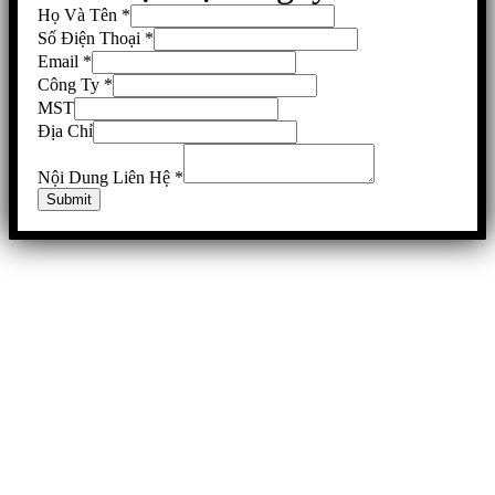
Họ Và Tên
*
Số Điện Thoại
*
Email
*
Công Ty
*
MST
Địa Chỉ
Nội Dung Liên Hệ
*
Submit