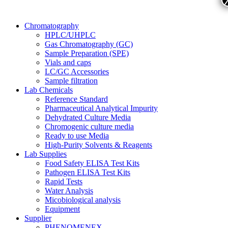
Chromatography
HPLC/UHPLC
Gas Chromatography (GC)
Sample Preparation (SPE)
Vials and caps
LC/GC Accessories
Sample filtration
Lab Chemicals
Reference Standard
Pharmaceutical Analytical Impurity
Dehydrated Culture Media
Chromogenic culture media
Ready to use Media
High-Purity Solvents & Reagents
Lab Supplies
Food Safety ELISA Test Kits
Pathogen ELISA Test Kits
Rapid Tests
Water Analysis
Micobiological analysis
Equipment
Supplier
PHENOMENEX