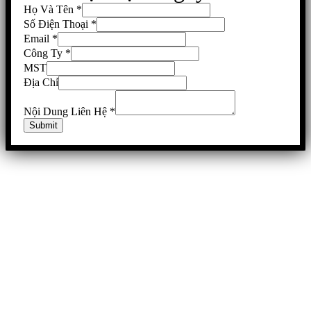
Họ Và Tên
*
Số Điện Thoại
*
Email
*
Công Ty
*
MST
Địa Chỉ
Nội Dung Liên Hệ
*
Submit