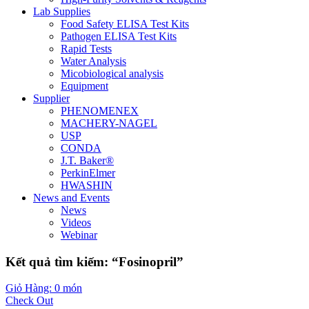
Lab Supplies
Food Safety ELISA Test Kits
Pathogen ELISA Test Kits
Rapid Tests
Water Analysis
Micobiological analysis
Equipment
Supplier
PHENOMENEX
MACHERY-NAGEL
USP
CONDA
J.T. Baker®
PerkinElmer
HWASHIN
News and Events
News
Videos
Webinar
Kết quả tìm kiếm: “Fosinopril”
Giỏ Hàng: 0 món
Check Out