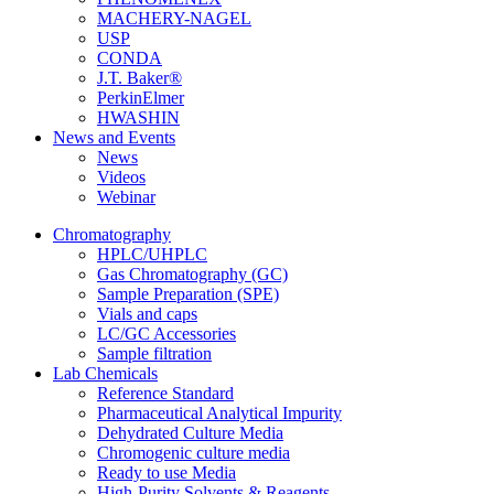
MACHERY-NAGEL
USP
CONDA
J.T. Baker®
PerkinElmer
HWASHIN
News and Events
News
Videos
Webinar
Chromatography
HPLC/UHPLC
Gas Chromatography (GC)
Sample Preparation (SPE)
Vials and caps
LC/GC Accessories
Sample filtration
Lab Chemicals
Reference Standard
Pharmaceutical Analytical Impurity
Dehydrated Culture Media
Chromogenic culture media
Ready to use Media
High-Purity Solvents & Reagents