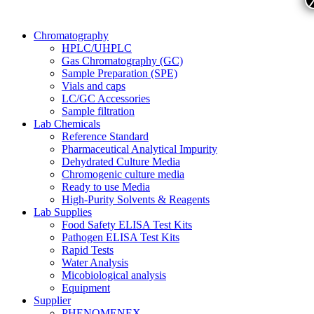
Chromatography
HPLC/UHPLC
Gas Chromatography (GC)
Sample Preparation (SPE)
Vials and caps
LC/GC Accessories
Sample filtration
Lab Chemicals
Reference Standard
Pharmaceutical Analytical Impurity
Dehydrated Culture Media
Chromogenic culture media
Ready to use Media
High-Purity Solvents & Reagents
Lab Supplies
Food Safety ELISA Test Kits
Pathogen ELISA Test Kits
Rapid Tests
Water Analysis
Micobiological analysis
Equipment
Supplier
PHENOMENEX