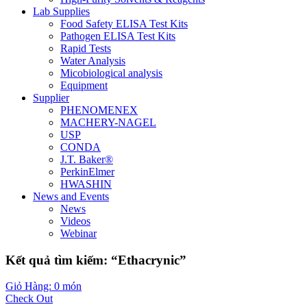
Lab Supplies
Food Safety ELISA Test Kits
Pathogen ELISA Test Kits
Rapid Tests
Water Analysis
Micobiological analysis
Equipment
Supplier
PHENOMENEX
MACHERY-NAGEL
USP
CONDA
J.T. Baker®
PerkinElmer
HWASHIN
News and Events
News
Videos
Webinar
Kết quả tìm kiếm: “Ethacrynic”
Giỏ Hàng: 0 món
Check Out