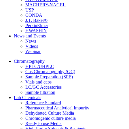
MACHERY-NAGEL
USP
CONDA
J.T. Baker®
PerkinElmer
HWASHIN
News and Events
News
Videos
Webinar
Chromatography
HPLC/UHPLC
Gas Chromatography (GC)
Sample Preparation (SPE)
Vials and caps
LC/GC Accessories
Sample filtration
Lab Chemicals
Reference Standard
Pharmaceutical Analytical Impurity
Dehydrated Culture Media
Chromogenic culture media
Ready to use Media
High-Purity Solvents & Reagents