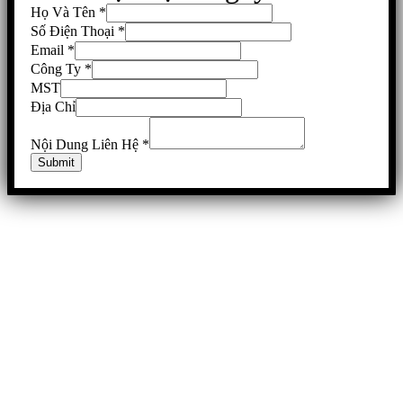
Họ Và Tên
*
Số Điện Thoại
*
Email
*
Công Ty
*
MST
Địa Chỉ
Nội Dung Liên Hệ
*
Submit