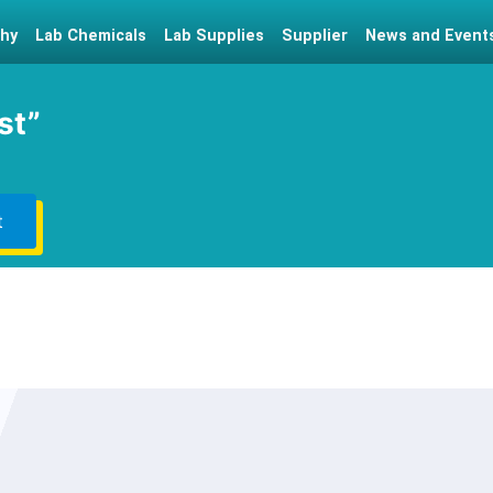
hy
Lab Chemicals
Lab Supplies
Supplier
News and Event
st”
t