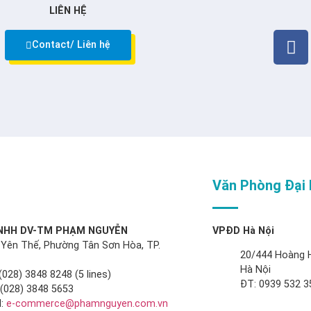
LIÊN HỆ
Contact/ Liên hệ
Văn Phòng Đại 
TNHH DV-TM PHẠM NGUYỄN
VPĐD Hà Nội
 Yên Thế, Phường Tân Sơn Hòa, TP.
20/444 Hoàng 
Hà Nội
(028) 3848 8248 (5 lines)
ĐT: 0939 532 3
: (028) 3848 5653
:
e-commerce@phamnguyen.com.vn