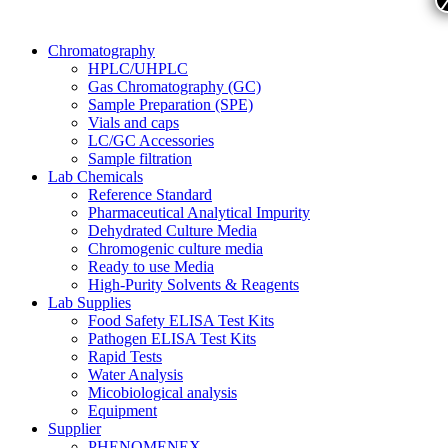
Chromatography
HPLC/UHPLC
Gas Chromatography (GC)
Sample Preparation (SPE)
Vials and caps
LC/GC Accessories
Sample filtration
Lab Chemicals
Reference Standard
Pharmaceutical Analytical Impurity
Dehydrated Culture Media
Chromogenic culture media
Ready to use Media
High-Purity Solvents & Reagents
Lab Supplies
Food Safety ELISA Test Kits
Pathogen ELISA Test Kits
Rapid Tests
Water Analysis
Micobiological analysis
Equipment
Supplier
PHENOMENEX