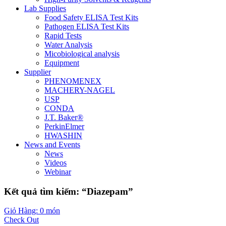
Lab Supplies
Food Safety ELISA Test Kits
Pathogen ELISA Test Kits
Rapid Tests
Water Analysis
Micobiological analysis
Equipment
Supplier
PHENOMENEX
MACHERY-NAGEL
USP
CONDA
J.T. Baker®
PerkinElmer
HWASHIN
News and Events
News
Videos
Webinar
Kết quả tìm kiếm: “Diazepam”
Giỏ Hàng: 0 món
Check Out