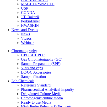
MACHERY-NAGEL
USP
CONDA
J.T. Baker®
PerkinElmer
HWASHIN
News and Events
News
Videos
Webinar
Chromatography
HPLC/UHPLC
Gas Chromatography (GC)
Sample Preparation (SPE)
Vials and caps
LC/GC Accessories
Sample filtration
Lab Chemicals
Reference Standard
Pharmaceutical Analytical Impurity
Dehydrated Culture Media
Chromogenic culture media
Ready to use Media
High-Purity Solvents & Reagents