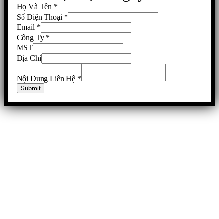
Họ Và Tên
*
Số Điện Thoại
*
Email
*
Công Ty
*
MST
Địa Chỉ
Nội Dung Liên Hệ
*
Submit