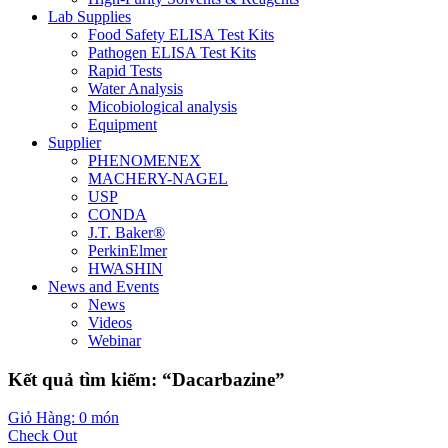
Lab Supplies
Food Safety ELISA Test Kits
Pathogen ELISA Test Kits
Rapid Tests
Water Analysis
Micobiological analysis
Equipment
Supplier
PHENOMENEX
MACHERY-NAGEL
USP
CONDA
J.T. Baker®
PerkinElmer
HWASHIN
News and Events
News
Videos
Webinar
Kết quả tìm kiếm: “Dacarbazine”
Giỏ Hàng: 0 món
Check Out