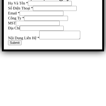
Họ Và Tên
*
Số Điện Thoại
*
Email
*
Công Ty
*
MST
Địa Chỉ
Nội Dung Liên Hệ
*
Submit