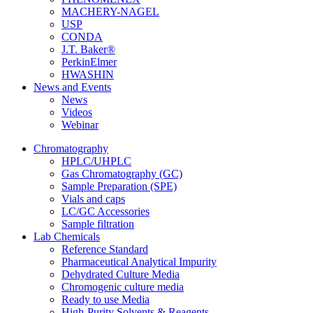
MACHERY-NAGEL
USP
CONDA
J.T. Baker®
PerkinElmer
HWASHIN
News and Events
News
Videos
Webinar
Chromatography
HPLC/UHPLC
Gas Chromatography (GC)
Sample Preparation (SPE)
Vials and caps
LC/GC Accessories
Sample filtration
Lab Chemicals
Reference Standard
Pharmaceutical Analytical Impurity
Dehydrated Culture Media
Chromogenic culture media
Ready to use Media
High-Purity Solvents & Reagents