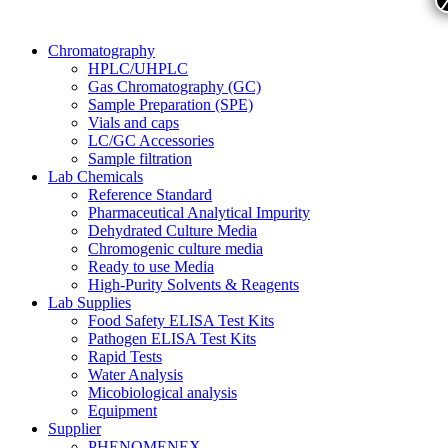
Chromatography
HPLC/UHPLC
Gas Chromatography (GC)
Sample Preparation (SPE)
Vials and caps
LC/GC Accessories
Sample filtration
Lab Chemicals
Reference Standard
Pharmaceutical Analytical Impurity
Dehydrated Culture Media
Chromogenic culture media
Ready to use Media
High-Purity Solvents & Reagents
Lab Supplies
Food Safety ELISA Test Kits
Pathogen ELISA Test Kits
Rapid Tests
Water Analysis
Micobiological analysis
Equipment
Supplier
PHENOMENEX