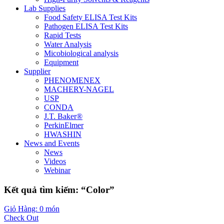
Lab Supplies
Food Safety ELISA Test Kits
Pathogen ELISA Test Kits
Rapid Tests
Water Analysis
Micobiological analysis
Equipment
Supplier
PHENOMENEX
MACHERY-NAGEL
USP
CONDA
J.T. Baker®
PerkinElmer
HWASHIN
News and Events
News
Videos
Webinar
Kết quả tìm kiếm: “Color”
Giỏ Hàng: 0 món
Check Out