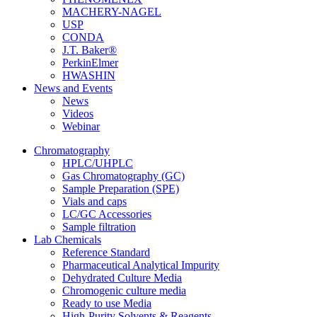
MACHERY-NAGEL
USP
CONDA
J.T. Baker®
PerkinElmer
HWASHIN
News and Events
News
Videos
Webinar
Chromatography
HPLC/UHPLC
Gas Chromatography (GC)
Sample Preparation (SPE)
Vials and caps
LC/GC Accessories
Sample filtration
Lab Chemicals
Reference Standard
Pharmaceutical Analytical Impurity
Dehydrated Culture Media
Chromogenic culture media
Ready to use Media
High-Purity Solvents & Reagents