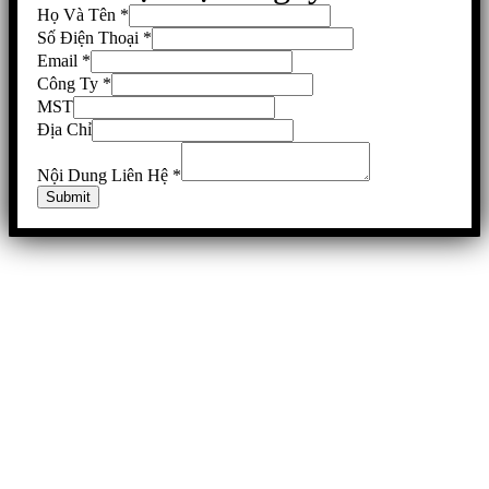
Họ Và Tên
*
Số Điện Thoại
*
Email
*
Công Ty
*
MST
Địa Chỉ
Nội Dung Liên Hệ
*
Submit