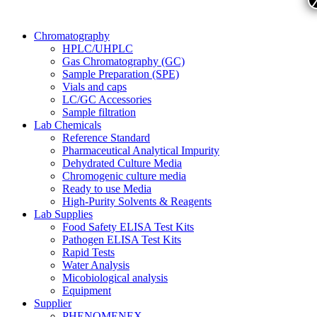
Chromatography
HPLC/UHPLC
Gas Chromatography (GC)
Sample Preparation (SPE)
Vials and caps
LC/GC Accessories
Sample filtration
Lab Chemicals
Reference Standard
Pharmaceutical Analytical Impurity
Dehydrated Culture Media
Chromogenic culture media
Ready to use Media
High-Purity Solvents & Reagents
Lab Supplies
Food Safety ELISA Test Kits
Pathogen ELISA Test Kits
Rapid Tests
Water Analysis
Micobiological analysis
Equipment
Supplier
PHENOMENEX