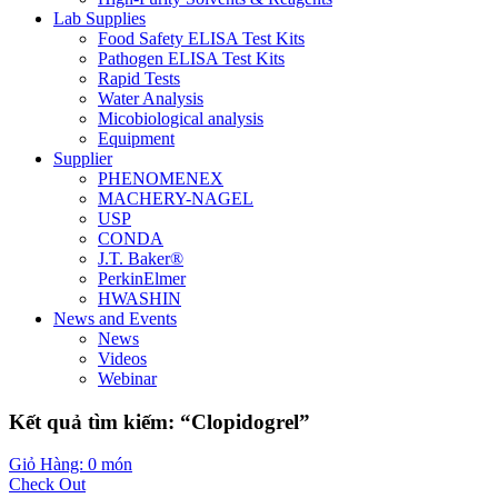
Lab Supplies
Food Safety ELISA Test Kits
Pathogen ELISA Test Kits
Rapid Tests
Water Analysis
Micobiological analysis
Equipment
Supplier
PHENOMENEX
MACHERY-NAGEL
USP
CONDA
J.T. Baker®
PerkinElmer
HWASHIN
News and Events
News
Videos
Webinar
Kết quả tìm kiếm: “Clopidogrel”
Giỏ Hàng: 0 món
Check Out