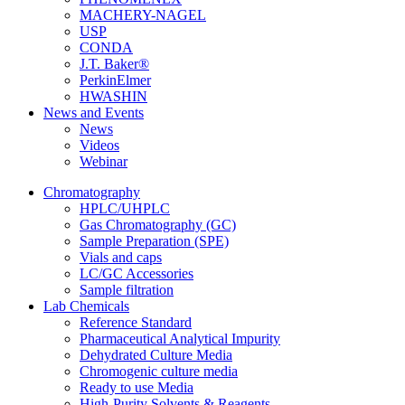
MACHERY-NAGEL
USP
CONDA
J.T. Baker®
PerkinElmer
HWASHIN
News and Events
News
Videos
Webinar
Chromatography
HPLC/UHPLC
Gas Chromatography (GC)
Sample Preparation (SPE)
Vials and caps
LC/GC Accessories
Sample filtration
Lab Chemicals
Reference Standard
Pharmaceutical Analytical Impurity
Dehydrated Culture Media
Chromogenic culture media
Ready to use Media
High-Purity Solvents & Reagents