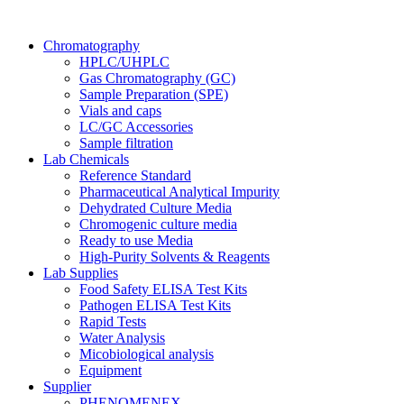
Chromatography
HPLC/UHPLC
Gas Chromatography (GC)
Sample Preparation (SPE)
Vials and caps
LC/GC Accessories
Sample filtration
Lab Chemicals
Reference Standard
Pharmaceutical Analytical Impurity
Dehydrated Culture Media
Chromogenic culture media
Ready to use Media
High-Purity Solvents & Reagents
Lab Supplies
Food Safety ELISA Test Kits
Pathogen ELISA Test Kits
Rapid Tests
Water Analysis
Micobiological analysis
Equipment
Supplier
PHENOMENEX