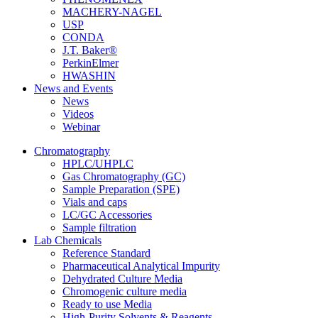
MACHERY-NAGEL
USP
CONDA
J.T. Baker®
PerkinElmer
HWASHIN
News and Events
News
Videos
Webinar
Chromatography
HPLC/UHPLC
Gas Chromatography (GC)
Sample Preparation (SPE)
Vials and caps
LC/GC Accessories
Sample filtration
Lab Chemicals
Reference Standard
Pharmaceutical Analytical Impurity
Dehydrated Culture Media
Chromogenic culture media
Ready to use Media
High-Purity Solvents & Reagents