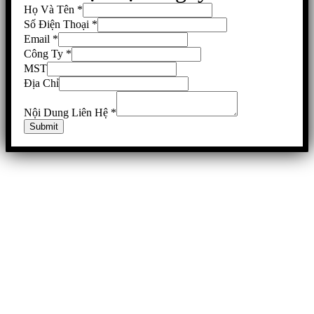
Họ Và Tên
*
Số Điện Thoại
*
Email
*
Công Ty
*
MST
Địa Chỉ
Nội Dung Liên Hệ
*
Submit