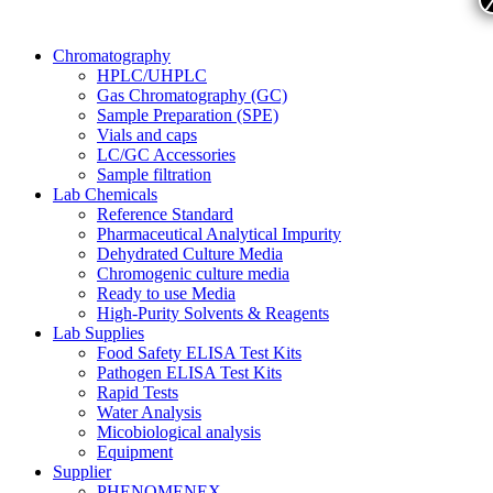
Chromatography
HPLC/UHPLC
Gas Chromatography (GC)
Sample Preparation (SPE)
Vials and caps
LC/GC Accessories
Sample filtration
Lab Chemicals
Reference Standard
Pharmaceutical Analytical Impurity
Dehydrated Culture Media
Chromogenic culture media
Ready to use Media
High-Purity Solvents & Reagents
Lab Supplies
Food Safety ELISA Test Kits
Pathogen ELISA Test Kits
Rapid Tests
Water Analysis
Micobiological analysis
Equipment
Supplier
PHENOMENEX