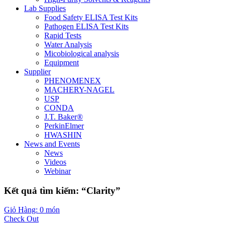
Lab Supplies
Food Safety ELISA Test Kits
Pathogen ELISA Test Kits
Rapid Tests
Water Analysis
Micobiological analysis
Equipment
Supplier
PHENOMENEX
MACHERY-NAGEL
USP
CONDA
J.T. Baker®
PerkinElmer
HWASHIN
News and Events
News
Videos
Webinar
Kết quả tìm kiếm: “Clarity”
Giỏ Hàng: 0 món
Check Out