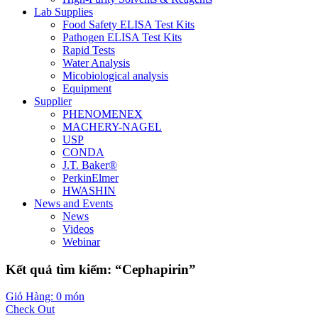
Lab Supplies
Food Safety ELISA Test Kits
Pathogen ELISA Test Kits
Rapid Tests
Water Analysis
Micobiological analysis
Equipment
Supplier
PHENOMENEX
MACHERY-NAGEL
USP
CONDA
J.T. Baker®
PerkinElmer
HWASHIN
News and Events
News
Videos
Webinar
Kết quả tìm kiếm: “Cephapirin”
Giỏ Hàng: 0 món
Check Out