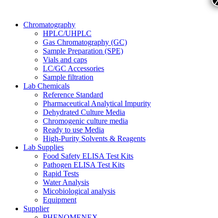
Chromatography
HPLC/UHPLC
Gas Chromatography (GC)
Sample Preparation (SPE)
Vials and caps
LC/GC Accessories
Sample filtration
Lab Chemicals
Reference Standard
Pharmaceutical Analytical Impurity
Dehydrated Culture Media
Chromogenic culture media
Ready to use Media
High-Purity Solvents & Reagents
Lab Supplies
Food Safety ELISA Test Kits
Pathogen ELISA Test Kits
Rapid Tests
Water Analysis
Micobiological analysis
Equipment
Supplier
PHENOMENEX