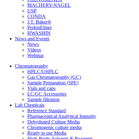
MACHERY-NAGEL
USP
CONDA
J.T. Baker®
PerkinElmer
HWASHIN
News and Events
News
Videos
Webinar
Chromatography
HPLC/UHPLC
Gas Chromatography (GC)
Sample Preparation (SPE)
Vials and caps
LC/GC Accessories
Sample filtration
Lab Chemicals
Reference Standard
Pharmaceutical Analytical Impurity
Dehydrated Culture Media
Chromogenic culture media
Ready to use Media
High-Purity Solvents & Reagents