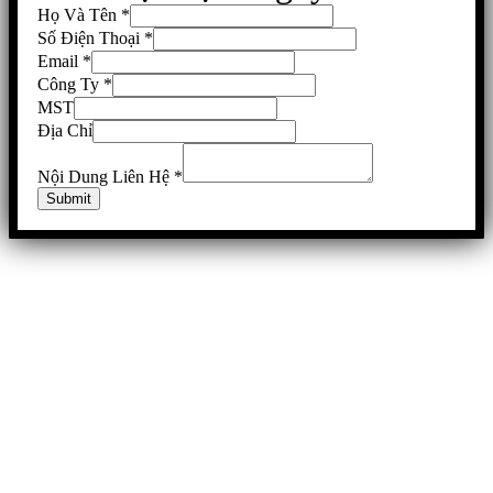
Họ Và Tên
*
Số Điện Thoại
*
Email
*
Công Ty
*
MST
Địa Chỉ
Nội Dung Liên Hệ
*
Submit