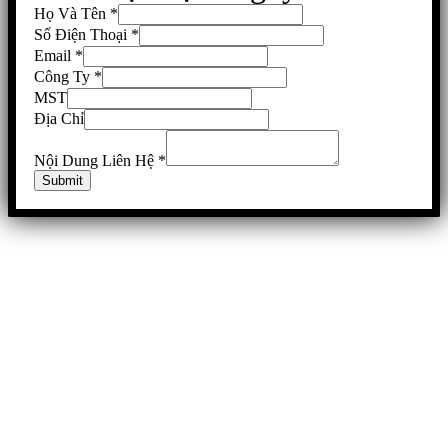
Họ Và Tên
*
Số Điện Thoại
*
Email
*
Công Ty
*
MST
Địa Chỉ
Nội Dung Liên Hệ
*
Submit