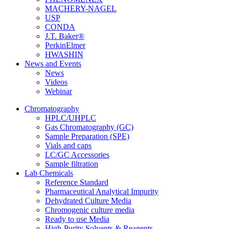
MACHERY-NAGEL
USP
CONDA
J.T. Baker®
PerkinElmer
HWASHIN
News and Events
News
Videos
Webinar
Chromatography
HPLC/UHPLC
Gas Chromatography (GC)
Sample Preparation (SPE)
Vials and caps
LC/GC Accessories
Sample filtration
Lab Chemicals
Reference Standard
Pharmaceutical Analytical Impurity
Dehydrated Culture Media
Chromogenic culture media
Ready to use Media
High-Purity Solvents & Reagents