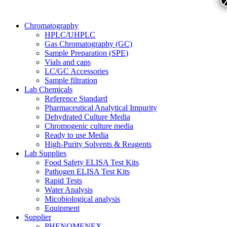
Chromatography
HPLC/UHPLC
Gas Chromatography (GC)
Sample Preparation (SPE)
Vials and caps
LC/GC Accessories
Sample filtration
Lab Chemicals
Reference Standard
Pharmaceutical Analytical Impurity
Dehydrated Culture Media
Chromogenic culture media
Ready to use Media
High-Purity Solvents & Reagents
Lab Supplies
Food Safety ELISA Test Kits
Pathogen ELISA Test Kits
Rapid Tests
Water Analysis
Micobiological analysis
Equipment
Supplier
PHENOMENEX