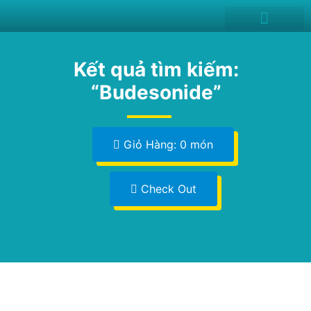
News and Events
Kết quả tìm kiếm:
“Budesonide”
Giỏ Hàng: 0 món
Check Out