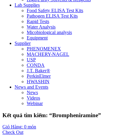
Lab Supplies
Food Safety ELISA Test Kits
Pathogen ELISA Test Kits
Rapid Tests
Water Analysis
Micobiological analysis
Equipment
Supplier
PHENOMENEX
MACHERY-NAGEL
USP
CONDA
J.T. Baker®
PerkinElmer
HWASHIN
News and Events
News
Videos
Webinar
Kết quả tìm kiếm: “Brompheniramine”
Giỏ Hàng: 0 món
Check Out