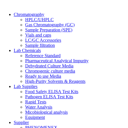
Chromatography
HPLC/UHPLC
Gas Chromatography (GC)
Sample Preparation (SPE)
Vials and caps
LC/GC Accessories
Sample filtration
Lab Chemicals
Reference Standard
Pharmaceutical Analytical Impurity
Dehydrated Culture Media
Chromogenic culture media
Ready to use Media
High-Purity Solvents & Reagents
Lab Supplies
Food Safety ELISA Test Kits
Pathogen ELISA Test Kits
Rapid Tests
Water Analysis
Micobiological analysis
Equipment
Supplier
PHENOMENEX