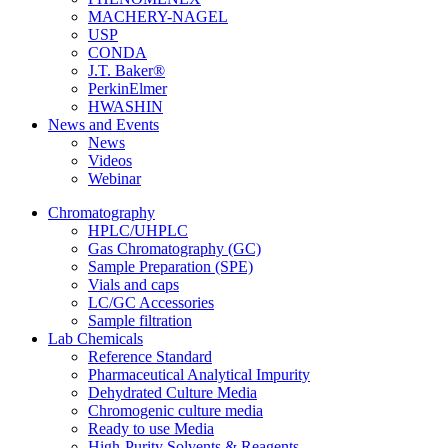
MACHERY-NAGEL
USP
CONDA
J.T. Baker®
PerkinElmer
HWASHIN
News and Events
News
Videos
Webinar
Chromatography
HPLC/UHPLC
Gas Chromatography (GC)
Sample Preparation (SPE)
Vials and caps
LC/GC Accessories
Sample filtration
Lab Chemicals
Reference Standard
Pharmaceutical Analytical Impurity
Dehydrated Culture Media
Chromogenic culture media
Ready to use Media
High-Purity Solvents & Reagents