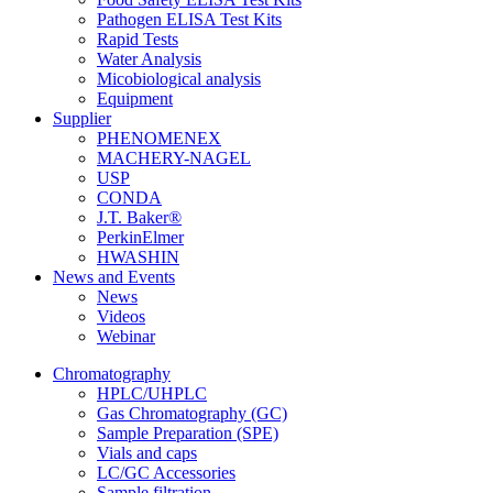
Pathogen ELISA Test Kits
Rapid Tests
Water Analysis
Micobiological analysis
Equipment
Supplier
PHENOMENEX
MACHERY-NAGEL
USP
CONDA
J.T. Baker®
PerkinElmer
HWASHIN
News and Events
News
Videos
Webinar
Chromatography
HPLC/UHPLC
Gas Chromatography (GC)
Sample Preparation (SPE)
Vials and caps
LC/GC Accessories
Sample filtration