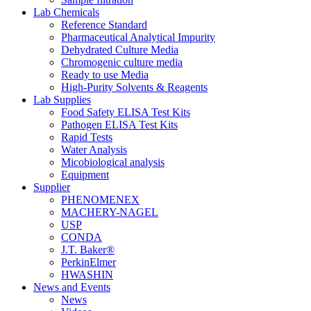
Lab Chemicals
Reference Standard
Pharmaceutical Analytical Impurity
Dehydrated Culture Media
Chromogenic culture media
Ready to use Media
High-Purity Solvents & Reagents
Lab Supplies
Food Safety ELISA Test Kits
Pathogen ELISA Test Kits
Rapid Tests
Water Analysis
Micobiological analysis
Equipment
Supplier
PHENOMENEX
MACHERY-NAGEL
USP
CONDA
J.T. Baker®
PerkinElmer
HWASHIN
News and Events
News