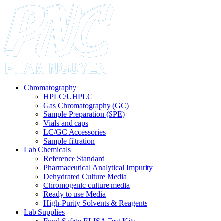
Chromatography
HPLC/UHPLC
Gas Chromatography (GC)
Sample Preparation (SPE)
Vials and caps
LC/GC Accessories
Sample filtration
Lab Chemicals
Reference Standard
Pharmaceutical Analytical Impurity
Dehydrated Culture Media
Chromogenic culture media
Ready to use Media
High-Purity Solvents & Reagents
Lab Supplies
Food Safety ELISA Test Kits