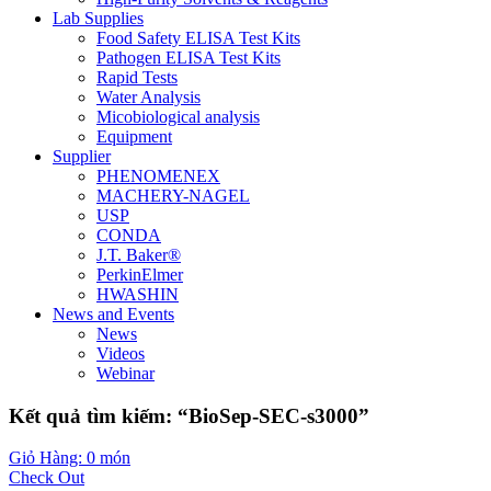
Lab Supplies
Food Safety ELISA Test Kits
Pathogen ELISA Test Kits
Rapid Tests
Water Analysis
Micobiological analysis
Equipment
Supplier
PHENOMENEX
MACHERY-NAGEL
USP
CONDA
J.T. Baker®
PerkinElmer
HWASHIN
News and Events
News
Videos
Webinar
Kết quả tìm kiếm: “BioSep-SEC-s3000”
Giỏ Hàng: 0 món
Check Out