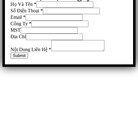
Họ Và Tên
*
Số Điện Thoại
*
Email
*
Công Ty
*
MST
Địa Chỉ
Nội Dung Liên Hệ
*
Submit