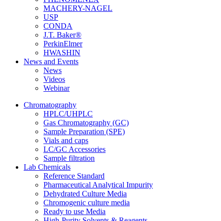
MACHERY-NAGEL
USP
CONDA
J.T. Baker®
PerkinElmer
HWASHIN
News and Events
News
Videos
Webinar
Chromatography
HPLC/UHPLC
Gas Chromatography (GC)
Sample Preparation (SPE)
Vials and caps
LC/GC Accessories
Sample filtration
Lab Chemicals
Reference Standard
Pharmaceutical Analytical Impurity
Dehydrated Culture Media
Chromogenic culture media
Ready to use Media
High-Purity Solvents & Reagents