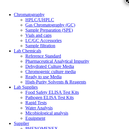
Chromatography
HPLC/UHPLC
Gas Chromatography (GC)
Sample Preparation (SPE)
Vials and caps
LC/GC Accessories
Sample filtration
Lab Chemicals
Reference Standard
Pharmaceutical Analytical Impurity
Dehydrated Culture Media
Chromogenic culture media
Ready to use Media
High-Purity Solvents & Reagents
Lab Supplies
Food Safety ELISA Test Kits
Pathogen ELISA Test Kits
Rapid Tests
Water Analysis
Micobiological analysis
Equipment
Supplier
PHENOMENEX