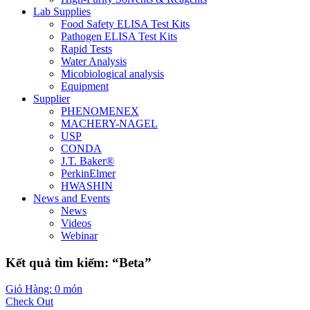
Lab Supplies
Food Safety ELISA Test Kits
Pathogen ELISA Test Kits
Rapid Tests
Water Analysis
Micobiological analysis
Equipment
Supplier
PHENOMENEX
MACHERY-NAGEL
USP
CONDA
J.T. Baker®
PerkinElmer
HWASHIN
News and Events
News
Videos
Webinar
Kết quả tìm kiếm: “Beta”
Giỏ Hàng: 0 món
Check Out