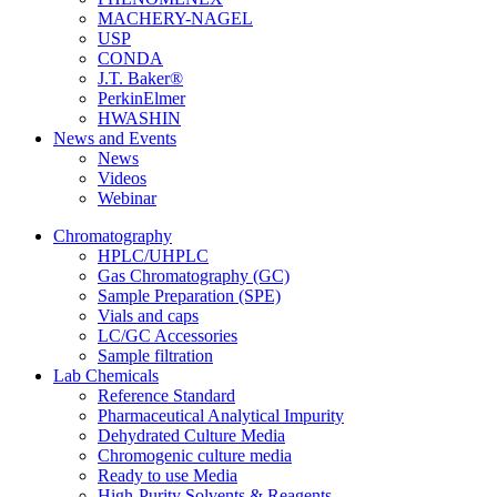
MACHERY-NAGEL
USP
CONDA
J.T. Baker®
PerkinElmer
HWASHIN
News and Events
News
Videos
Webinar
Chromatography
HPLC/UHPLC
Gas Chromatography (GC)
Sample Preparation (SPE)
Vials and caps
LC/GC Accessories
Sample filtration
Lab Chemicals
Reference Standard
Pharmaceutical Analytical Impurity
Dehydrated Culture Media
Chromogenic culture media
Ready to use Media
High-Purity Solvents & Reagents