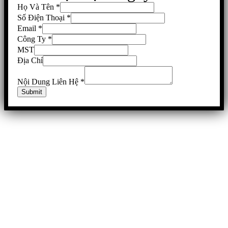
Họ Và Tên
*
Số Điện Thoại
*
Email
*
Công Ty
*
MST
Địa Chỉ
Nội Dung Liên Hệ
*
Submit