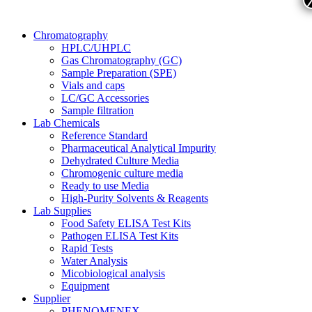
Chromatography
HPLC/UHPLC
Gas Chromatography (GC)
Sample Preparation (SPE)
Vials and caps
LC/GC Accessories
Sample filtration
Lab Chemicals
Reference Standard
Pharmaceutical Analytical Impurity
Dehydrated Culture Media
Chromogenic culture media
Ready to use Media
High-Purity Solvents & Reagents
Lab Supplies
Food Safety ELISA Test Kits
Pathogen ELISA Test Kits
Rapid Tests
Water Analysis
Micobiological analysis
Equipment
Supplier
PHENOMENEX