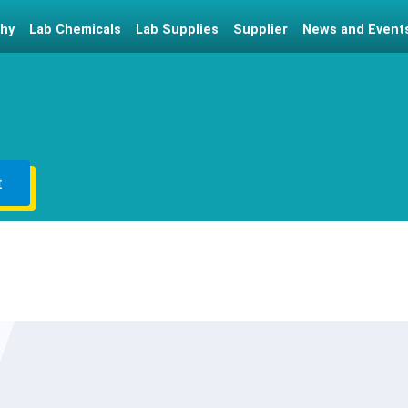
hy
Lab Chemicals
Lab Supplies
Supplier
News and Event
t