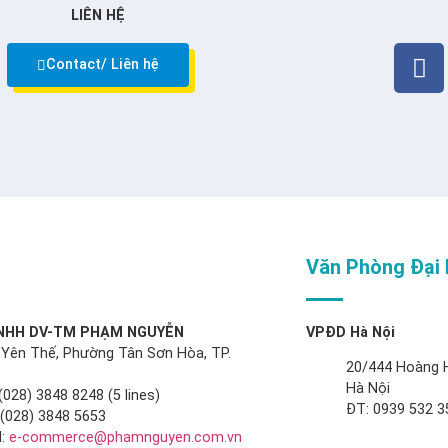
LIÊN HỆ
Contact/ Liên hệ
Văn Phòng Đại 
TNHH DV-TM PHẠM NGUYỄN
VPĐD Hà Nội
 Yên Thế, Phường Tân Sơn Hòa, TP.
20/444 Hoàng 
Hà Nội
(028) 3848 8248 (5 lines)
ĐT: 0939 532 3
: (028) 3848 5653
:
e-commerce@phamnguyen.com.vn