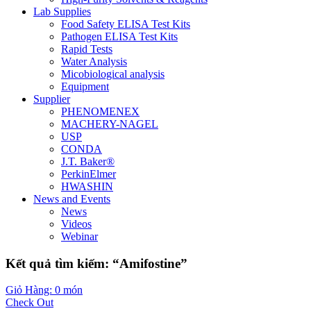
Lab Supplies
Food Safety ELISA Test Kits
Pathogen ELISA Test Kits
Rapid Tests
Water Analysis
Micobiological analysis
Equipment
Supplier
PHENOMENEX
MACHERY-NAGEL
USP
CONDA
J.T. Baker®
PerkinElmer
HWASHIN
News and Events
News
Videos
Webinar
Kết quả tìm kiếm: “Amifostine”
Giỏ Hàng: 0 món
Check Out