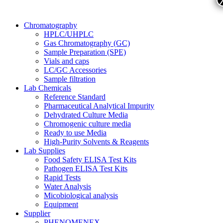
Chromatography
HPLC/UHPLC
Gas Chromatography (GC)
Sample Preparation (SPE)
Vials and caps
LC/GC Accessories
Sample filtration
Lab Chemicals
Reference Standard
Pharmaceutical Analytical Impurity
Dehydrated Culture Media
Chromogenic culture media
Ready to use Media
High-Purity Solvents & Reagents
Lab Supplies
Food Safety ELISA Test Kits
Pathogen ELISA Test Kits
Rapid Tests
Water Analysis
Micobiological analysis
Equipment
Supplier
PHENOMENEX