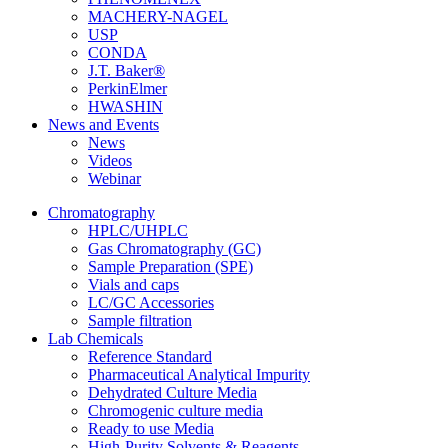
MACHERY-NAGEL
USP
CONDA
J.T. Baker®
PerkinElmer
HWASHIN
News and Events
News
Videos
Webinar
Chromatography
HPLC/UHPLC
Gas Chromatography (GC)
Sample Preparation (SPE)
Vials and caps
LC/GC Accessories
Sample filtration
Lab Chemicals
Reference Standard
Pharmaceutical Analytical Impurity
Dehydrated Culture Media
Chromogenic culture media
Ready to use Media
High-Purity Solvents & Reagents