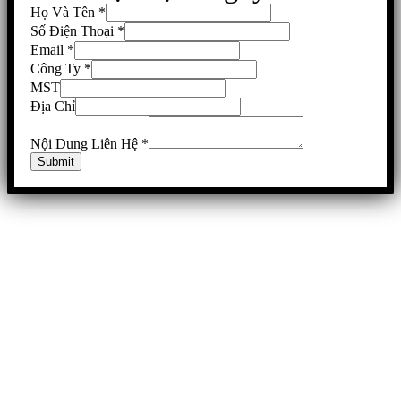
Họ Và Tên
*
Số Điện Thoại
*
Email
*
Công Ty
*
MST
Địa Chỉ
Nội Dung Liên Hệ
*
Submit